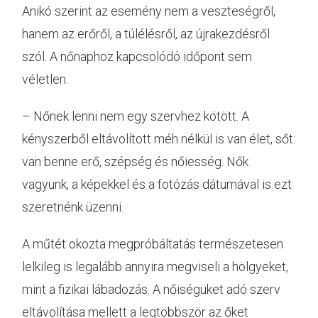
Anikó szerint az esemény nem a veszteségről,
hanem az erőről, a túlélésről, az újrakezdésről
szól. A nőnaphoz kapcsolódó időpont sem
véletlen.
– Nőnek lenni nem egy szervhez kötött. A
kényszerből eltávolított méh nélkül is van élet, sőt:
van benne erő, szépség és nőiesség. Nők
vagyunk, a képekkel és a fotózás dátumával is ezt
szeretnénk üzenni.
A műtét okozta megpróbáltatás természetesen
lelkileg is legalább annyira megviseli a hölgyeket,
mint a fizikai lábadozás. A nőiségüket adó szerv
eltávolítása mellett a legtöbbször az őket