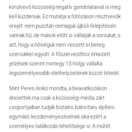
körülvevő közösség negatív gondolataival is meg
kell küzdeniük. Ez mutatja a fotózáson résztvevők
erejét: nem pusztán önmaguk újbóli felépítésén
vannak túl, de mások előtt is vállalják a sorsukat, s
azt, hogy a nőiségük nem veszett el beteg
szervükkel együtt. A főszervezőhöz érkezett
jelzések szerint mintegy 15 hölgy vállalta
legszemélyesebb élethelyzetének közzé tételét.
Mint Peres Anikó mondta, a beavatkozáson
átesettek ma csak a közösségi média zárt
csoportjaiban tudják biztatni, bátorítani, építeni
egymást; kezdeményezésének oka ezért a
személyes találkozás lehetősége is. A műtét