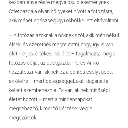
kezdeményezésre megvalósuló eseménynek.
Ötletgazdája olyan hölgyeket hívott a fotózásra,
akik méhét egészségügyi okból kellett eltávolítani.
– A fotózás azoknak a nőknek szól, akik méh nélkül
élnek, és szeretnék megmutatni, hogy így is van
élet. Teljes, értékes, női élet – fogalmazta meg a
fotózás célját az ötletgazda. Peres Anikó
hozzáteszi: van, akinek ez a döntés esélyt adott
az életre – mert betegséggel, akár daganattal
kellett szembenéznie. És van, akinek minőségi
életet hozott – mert a mindennapokat
megnehezítő, kimerítő vérzései végre
megszűntek.