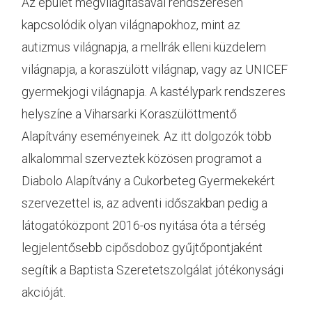
Az épület megvilágításával rendszeresen
kapcsolódik olyan világnapokhoz, mint az
autizmus világnapja, a mellrák elleni küzdelem
világnapja, a koraszülött világnap, vagy az UNICEF
gyermekjogi világnapja. A kastélypark rendszeres
helyszíne a Viharsarki Koraszülöttmentő
Alapítvány eseményeinek. Az itt dolgozók több
alkalommal szerveztek közösen programot a
Diabolo Alapítvány a Cukorbeteg Gyermekekért
szervezettel is, az adventi időszakban pedig a
látogatóközpont 2016-os nyitása óta a térség
legjelentősebb cipősdoboz gyűjtőpontjaként
segítik a Baptista Szeretetszolgálat jótékonysági
akcióját.