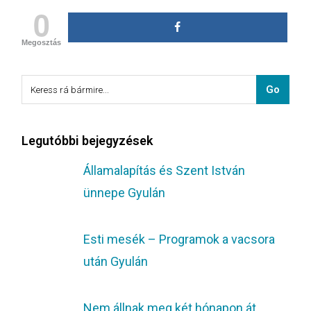
0
Megosztás
Legutóbbi bejegyzések
Államalapítás és Szent István
ünnepe Gyulán
Esti mesék – Programok a vacsora
után Gyulán
Nem állnak meg két hónapon át