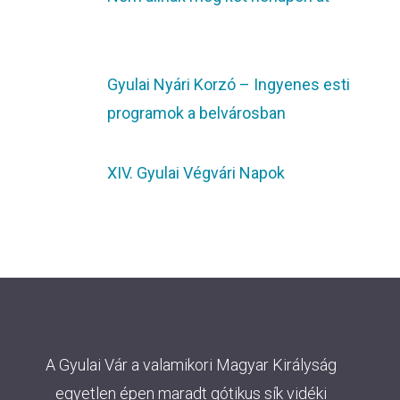
Gyulai Nyári Korzó – Ingyenes esti
programok a belvárosban
XIV. Gyulai Végvári Napok
A Gyulai Vár a valamikori Magyar Királyság
egyetlen épen maradt gótikus sík vidéki