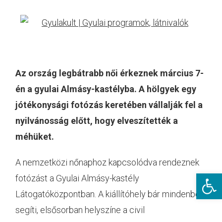
Az ország legbátrabb női érkeznek március 7-
én a gyulai Almásy-kastélyba. A hölgyek egy
jótékonysági fotózás keretében vállalják fel a
nyilvánosság előtt, hogy elveszítették a
méhüket.
A nemzetközi nőnaphoz kapcsolódva rendeznek
Eszkö
fotózást a Gyulai Almásy-kastély
Látogatóközpontban. A kiállítóhely bár mindenben
segíti, elsősorban helyszíne a civil