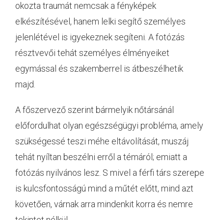
okozta traumát nemcsak a fényképek
elkészítésével, hanem lelki segítő személyes
jelenlétével is igyekeznek segíteni. A fotózás
résztvevői tehát személyes élményeiket
egymással és szakemberrel is átbeszélhetik
majd.
A főszervező szerint bármelyik nőtársánál
előfordulhat olyan egészségügyi probléma, amely
szükségessé teszi méhe eltávolítását, muszáj
tehát nyíltan beszélni erről a témáról; emiatt a
fotózás nyilvános lesz. S mivel a férfi társ szerepe
is kulcsfontosságú mind a műtét előtt, mind azt
követően, várnak arra mindenkit korra és nemre
tekintet nélkül.