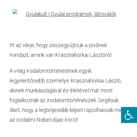
Itt az ideje, hogy összegyűjtsük a jövőnek
mindazt, amink van Krasznahorkai Lászlóról.
A világ irodalomtörténetének egyik
legjelentősebb személye Krasznahorkai László,
akinek munkásságával és életével már most
foglalkoznak az irodalomtörténészek. Segítsük
Eszkö
őket, hogy a legteljesebb képet rajzolhassák meg
az irodalmi Nobel-díjas íróról!