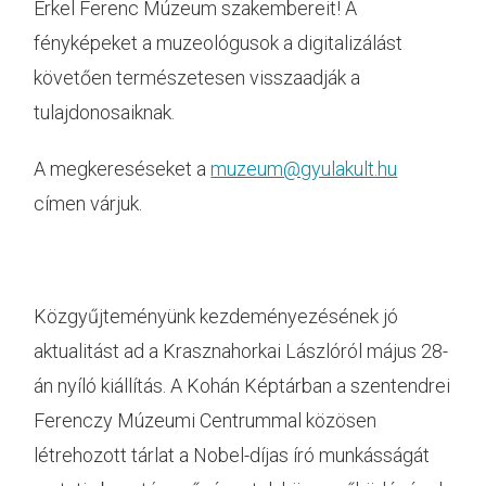
Erkel Ferenc Múzeum szakembereit! A
fényképeket a muzeológusok a digitalizálást
követően természetesen visszaadják a
tulajdonosaiknak.
A megkereséseket a
muzeum@gyulakult.hu
címen várjuk.
Közgyűjteményünk kezdeményezésének jó
aktualitást ad a Krasznahorkai Lászlóról május 28-
án nyíló kiállítás. A Kohán Képtárban a szentendrei
Ferenczy Múzeumi Centrummal közösen
létrehozott tárlat a Nobel-díjas író munkásságát