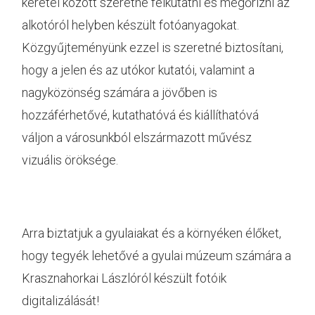
keretei között szeretné felkutatni és megőrizni az
alkotóról helyben készült fotóanyagokat.
Közgyűjteményünk ezzel is szeretné biztosítani,
hogy a jelen és az utókor kutatói, valamint a
nagyközönség számára a jövőben is
hozzáférhetővé, kutathatóvá és kiállíthatóvá
váljon a városunkból elszármazott művész
vizuális öröksége.
Arra biztatjuk a gyulaiakat és a környéken élőket,
hogy tegyék lehetővé a gyulai múzeum számára a
Krasznahorkai Lászlóról készült fotóik
digitalizálását!