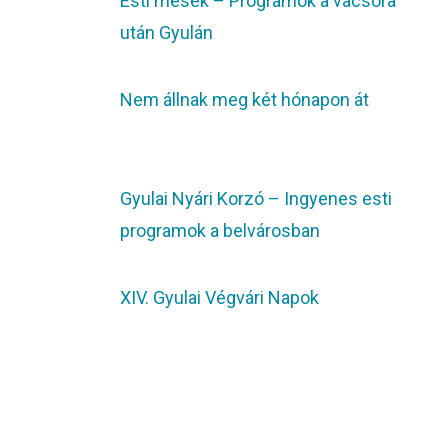
Esti mesék – Programok a vacsora
után Gyulán
Nem állnak meg két hónapon át
Gyulai Nyári Korzó – Ingyenes esti
programok a belvárosban
XIV. Gyulai Végvári Napok