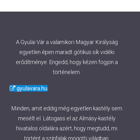
A Gyulai Vár a valamikori Magyar Királyság
egyetlen épen maradt gótikus sík vidéki
erődítménye. Engedd, hogy kézen fogjon a
történelem.
gyulavara.hu
Minden, amit eddig még egyetlen kastély sem
mesélt el. Látogass el az Almásy-kastély
hivatalos oldalára azért, hogy megtudd, mi
történt a színfalak mögötti világban.