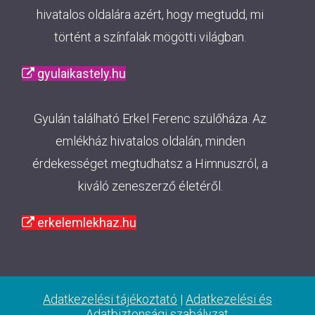
hivatalos oldalára azért, hogy megtudd, mi
történt a színfalak mögötti világban.
gyulaikastely.hu
Gyulán található Erkel Ferenc szülőháza. Az
emlékház hivatalos oldalán, minden
érdekességet megtudhatsz a Himnuszról, a
kiváló zeneszerző életéről.
erkelemlekhaz.hu
Adatkezelési tájékoztató
|
Adatkezelési és
Adatbiztonsági szabályzat