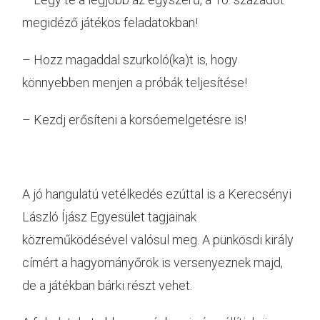
megidéző játékos feladatokban!
– Hozz magaddal szurkoló(ka)t is, hogy
könnyebben menjen a próbák teljesítése!
– Kezdj erősíteni a korsóemelgetésre is!
A jó hangulatú vetélkedés ezúttal is a Kerecsényi
László Íjász Egyesület tagjainak
közreműködésével valósul meg. A pünkösdi király
címért a hagyományőrök is versenyeznek majd,
de a játékban bárki részt vehet.