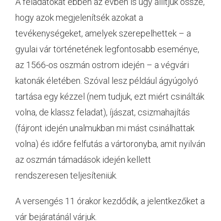
A feladatokat ebben az évben is úgy állítjuk össze,
hogy azok megjelenítsék azokat a
tevékenységeket, amelyek szerepelhettek – a
gyulai vár történetének legfontosabb eseménye,
az 1566-os oszmán ostrom idején – a végvári
katonák életében. Szóval lesz például ágyúgolyó
tartása egy kézzel (nem tudjuk, ezt miért csinálták
volna, de klassz feladat), íjászat, csizmahajítás
(fájront idején unalmukban mi mást csinálhattak
volna) és időre felfutás a vártoronyba, amit nyilván
az oszmán támadások idején kellett
rendszeresen teljesíteniük.
A versengés 11 órakor kezdődik, a jelentkezőket a
vár bejáratánál várjuk.