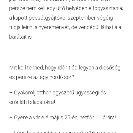
persze nem kell egy ültő helyében elfogyasztania;
a kapott pecsétgyűjtővel szeptember végéig
tudja leinni a nyereményét, de vendégül láthatja a
barátait is.
Mit kell tenned, hogy idén tiéd legyen a dicsőség
és persze az egy hordó sör?
– Gyakorolj otthon egyszerű ügyességi és
erőnléti feladatokra!
– Gyere a vár elé május 25-én, hétfőn 11 órára!
– Légy te a legjobb az egyszerű, a 16. századot