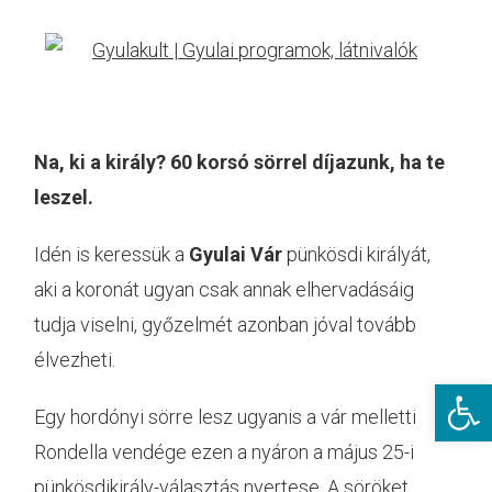
Na, ki a király?
60 korsó sörrel díjazunk, ha te
leszel.
Idén is keressük a
Gyulai Vár
pünkösdi királyát,
aki a koronát ugyan csak annak elhervadásáig
tudja viselni, győzelmét azonban jóval tovább
élvezheti.
Eszkö
Egy hordónyi sörre lesz ugyanis a vár melletti
Rondella vendége ezen a nyáron a május 25-i
pünkösdikirály-választás nyertese. A söröket