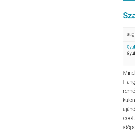
Sza
aug
Gyul
Gyu
Minde
Hango
remén
külön
ajánd
coolt
időp