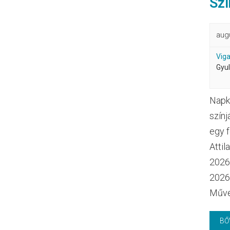
Szí
aug
Vig
Gyu
Napkö
színj
egy f
Attil
2026.
2026.
Műve
BŐ