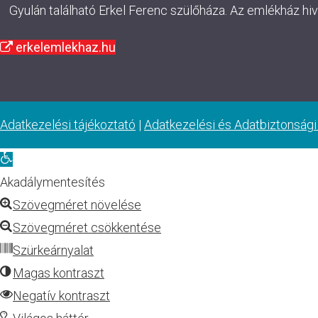
Gyulán található Erkel Ferenc szülőháza. Az emlékház hi
erkelemlekhaz.hu
Adatkezelési tájékoztató
|
Adatkezelési és Adatbiztonsági
Eszköztár
megnyitása
Akadálymentesítés
Szövegméret növelése
Szövegméret csökkentése
Szürkeárnyalat
Magas kontraszt
Negatív kontraszt