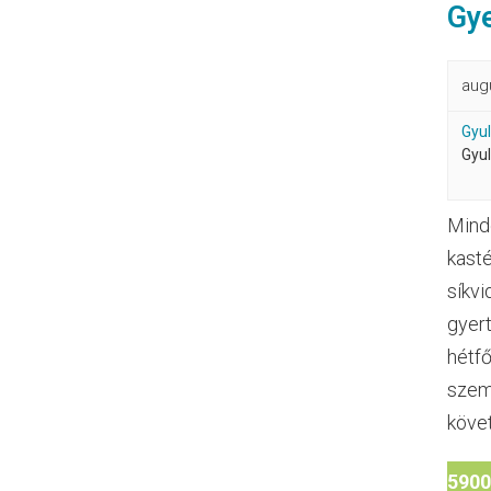
Gye
aug
Gyul
Gyu
Minde
kasté
síkvi
gyert
hétf
szemé
köve
5900