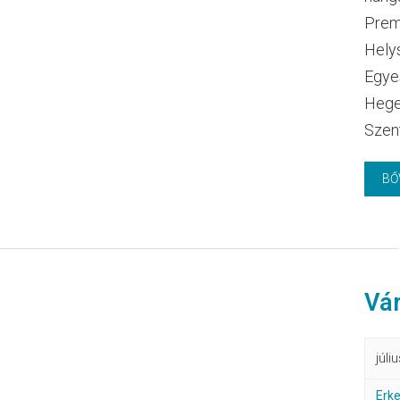
Prem
Helys
Egyes
Hege
Szent
BŐ
Vár
júli
Erke