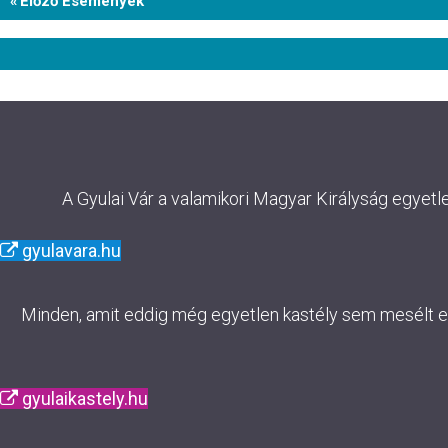
«
Előző Események
List
Navigation
A Gyulai Vár a valamikori Magyar Királyság egyetl
gyulavara.hu
Minden, amit eddig még egyetlen kastély sem mesélt el. 
gyulaikastely.hu