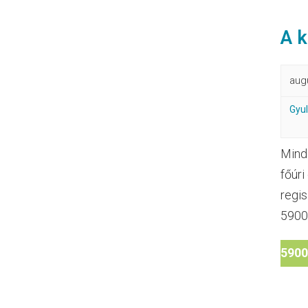
A k
aug
Gyu
Mind
főúri
regis
5900 
5900