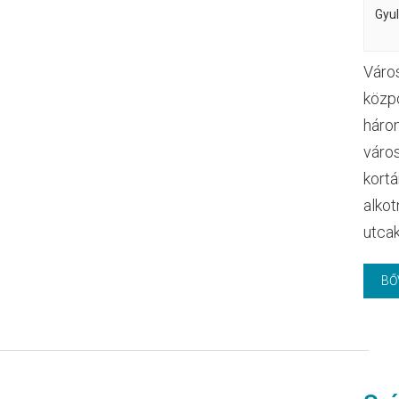
Gyu
Város
közp
három
város
kortá
alkot
utca
BŐ