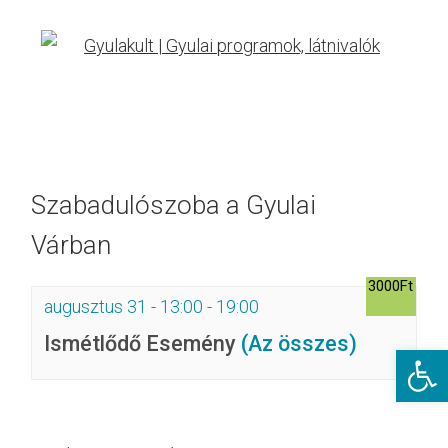
Szabadulószoba a Gyulai
Várban
3000Ft
augusztus 31 - 13:00
-
19:00
Ismétlődő Esemény
(Az összes)
Eszkö