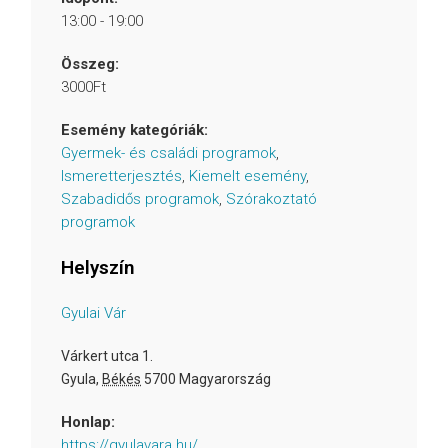
13:00 - 19:00
Összeg:
3000Ft
Esemény kategóriák:
Gyermek- és családi programok
,
Ismeretterjesztés
,
Kiemelt esemény
,
Szabadidős programok
,
Szórakoztató
programok
Helyszín
Gyulai Vár
Várkert utca 1.
Gyula
,
Békés
5700
Magyarország
Honlap:
https://gyulavara.hu/