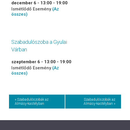
december 6 - 13:00
-
19:00
Ismétlődő Esemény
(Az
összes)
Szabadulószoba a Gyulai
Várban
szeptember 6 - 13:00
-
19:00
Ismétlődő Esemény
(Az
összes)
Event
« Szabadulószobák az
Szabadulószobák az
Almásy-kastélyban
Almásy-kastélyban »
Navigation