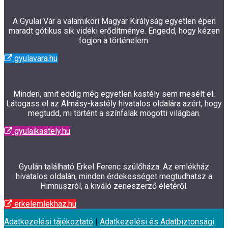
A Gyulai Vár a valamikori Magyar Királyság egyetlen épen
maradt gótikus sík vidéki erődítménye. Engedd, hogy kézen
fogjon a történelem.
gyulavara.hu
Minden, amit eddig még egyetlen kastély sem mesélt el.
Látogass el az Almásy-kastély hivatalos oldalára azért, hogy
megtudd, mi történt a színfalak mögötti világban.
gyulaikastely.hu
Gyulán található Erkel Ferenc szülőháza. Az emlékház
hivatalos oldalán, minden érdekességet megtudhatsz a
Himnuszról, a kiváló zeneszerző életéről.
erkelemlekhaz.hu
Adatkezelési tájékoztató
|
Adatkezelési és Adatbiztonsági