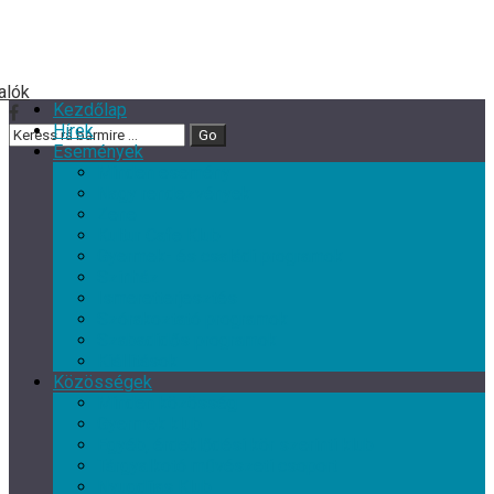
Kezdőlap
Hírek
Események
Minden esemény
Nagy rendezvények
Zene
Kultur Cafe Klub
Gyermek- és családi programok
Színház
Ismeretterjesztés
Szórakoztató programok
Szabadidős programok
Kiállítások
Közösségek
Minden közösség
Gyermek klub
Egyéb, érdeklődési kör szerinti klub
Tárgyalkotó művészeti csoport
Nyugdíjas Klub