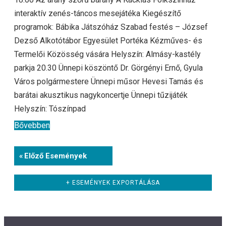
interaktív zenés-táncos mesejátéka Kiegészítő
programok: Bábika Játszóház Szabad festés – József
Dezső Alkotótábor Egyesület Portéka Kézműves- és
Termelői Közösség vására Helyszín: Almásy-kastély
parkja 20.30 Ünnepi köszöntő Dr. Görgényi Ernő, Gyula
Város polgármestere Ünnepi műsor Hevesi Tamás és
barátai akusztikus nagykoncertje Ünnepi tűzijáték
Helyszín: Tószínpad
Bővebben
Események
«
Előző Események
List
Navigation
+ ESEMÉNYEK EXPORTÁLÁSA