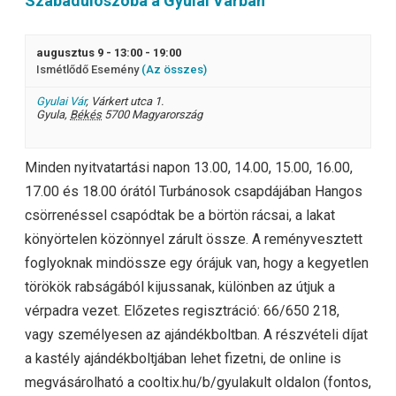
Szabadulószoba a Gyulai Várban
augusztus 9 - 13:00
-
19:00
Ismétlődő Esemény
(Az összes)
Gyulai Vár
,
Várkert utca 1.
Gyula
,
Békés
5700
Magyarország
Minden nyitvatartási napon 13.00, 14.00, 15.00, 16.00,
3
17.00 és 18.00 órától Turbánosok csapdájában Hangos
csörrenéssel csapódtak be a börtön rácsai, a lakat
könyörtelen közönnyel zárult össze. A reményvesztett
foglyoknak mindössze egy órájuk van, hogy a kegyetlen
törökök rabságából kijussanak, különben az útjuk a
vérpadra vezet. Előzetes regisztráció: 66/650 218,
vagy személyesen az ajándékboltban. A részvételi díjat
a kastély ajándékboltjában lehet fizetni, de online is
megvásárolható a cooltix.hu/b/gyulakult oldalon (fontos,