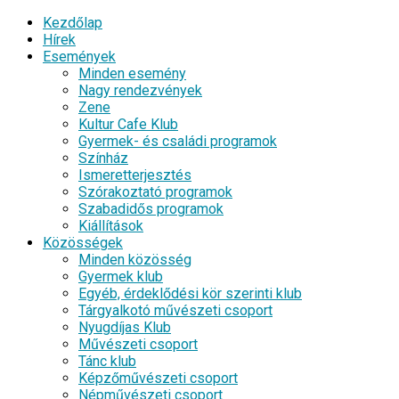
Kezdőlap
Hírek
Események
Minden esemény
Nagy rendezvények
Zene
Kultur Cafe Klub
Gyermek- és családi programok
Színház
Ismeretterjesztés
Szórakoztató programok
Szabadidős programok
Kiállítások
Közösségek
Minden közösség
Gyermek klub
Egyéb, érdeklődési kör szerinti klub
Tárgyalkotó művészeti csoport
Nyugdíjas Klub
Művészeti csoport
Tánc klub
Képzőművészeti csoport
Népművészeti csoport