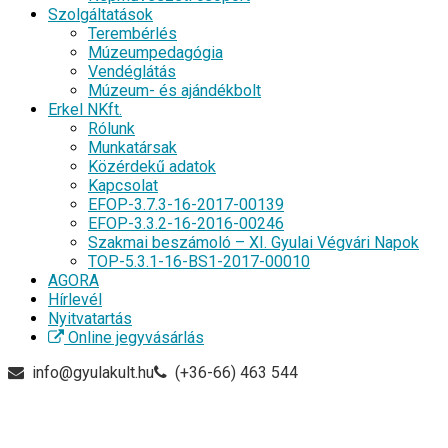
Szolgáltatások
Terembérlés
Múzeumpedagógia
Vendéglátás
Múzeum- és ajándékbolt
Erkel NKft.
Rólunk
Munkatársak
Közérdekű adatok
Kapcsolat
EFOP-3.7.3-16-2017-00139
EFOP-3.3.2-16-2016-00246
Szakmai beszámoló – XI. Gyulai Végvári Napok
TOP-5.3.1-16-BS1-2017-00010
AGORA
Hírlevél
Nyitvatartás
Online jegyvásárlás
info@gyulakult.hu
(+36-66) 463 544