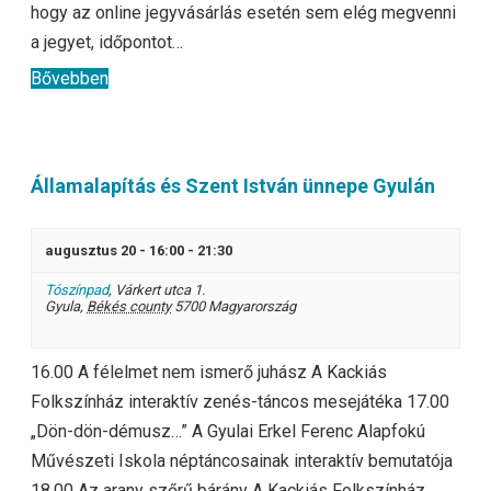
hogy az online jegyvásárlás esetén sem elég megvenni
a jegyet, időpontot…
Bővebben
Államalapítás és Szent István ünnepe Gyulán
augusztus 20 - 16:00
-
21:30
Tószínpad
,
Várkert utca 1.
Gyula
,
Békés county
5700
Magyarország
16.00 A félelmet nem ismerő juhász A Kackiás
Folkszínház interaktív zenés-táncos mesejátéka 17.00
„Dön-dön-démusz…” A Gyulai Erkel Ferenc Alapfokú
Művészeti Iskola néptáncosainak interaktív bemutatója
18.00 Az arany szőrű bárány A Kackiás Folkszínház