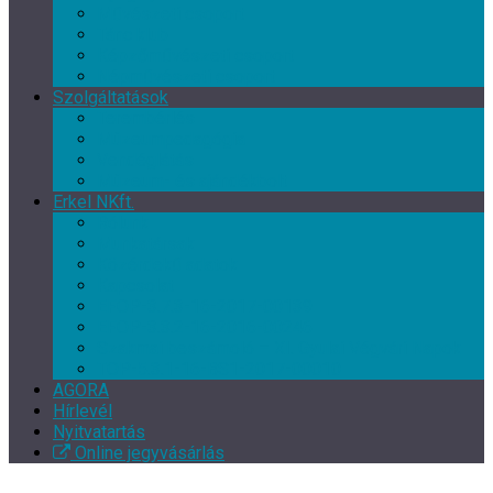
Művészeti csoport
Tánc klub
Képzőművészeti csoport
Népművészeti csoport
Szolgáltatások
Terembérlés
Múzeumpedagógia
Vendéglátás
Múzeum- és ajándékbolt
Erkel NKft.
Rólunk
Munkatársak
Közérdekű adatok
Kapcsolat
EFOP-3.7.3-16-2017-00139
EFOP-3.3.2-16-2016-00246
Szakmai beszámoló – XI. Gyulai Végvári Napok
TOP-5.3.1-16-BS1-2017-00010
AGORA
Hírlevél
Nyitvatartás
Online jegyvásárlás