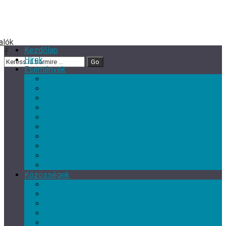
Kezdőlap
Hírek
Események
Minden esemény
Nagy rendezvények
Zene
Kultur Cafe Klub
Gyermek- és családi programok
Színház
Ismeretterjesztés
Szórakoztató programok
Szabadidős programok
Kiállítások
Közösségek
Minden közösség
Gyermek klub
Egyéb, érdeklődési kör szerinti klub
Tárgyalkotó művészeti csoport
Nyugdíjas Klub