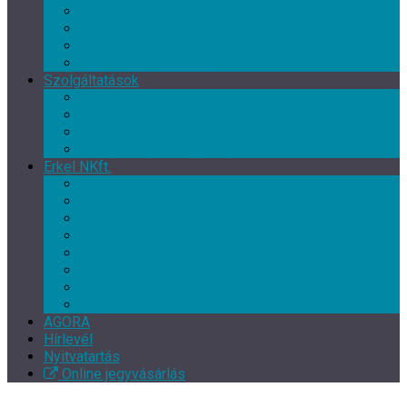
Művészeti csoport
Tánc klub
Képzőművészeti csoport
Népművészeti csoport
Szolgáltatások
Terembérlés
Múzeumpedagógia
Vendéglátás
Múzeum- és ajándékbolt
Erkel NKft.
Rólunk
Munkatársak
Közérdekű adatok
Kapcsolat
EFOP-3.7.3-16-2017-00139
EFOP-3.3.2-16-2016-00246
Szakmai beszámoló – XI. Gyulai Végvári Napok
TOP-5.3.1-16-BS1-2017-00010
AGORA
Hírlevél
Nyitvatartás
Online jegyvásárlás