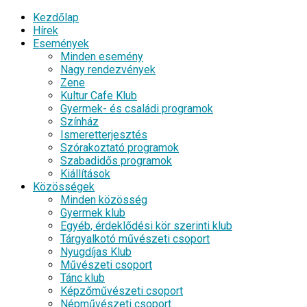
Kezdőlap
Hírek
Események
Minden esemény
Nagy rendezvények
Zene
Kultur Cafe Klub
Gyermek- és családi programok
Színház
Ismeretterjesztés
Szórakoztató programok
Szabadidős programok
Kiállítások
Közösségek
Minden közösség
Gyermek klub
Egyéb, érdeklődési kör szerinti klub
Tárgyalkotó művészeti csoport
Nyugdíjas Klub
Művészeti csoport
Tánc klub
Képzőművészeti csoport
Népművészeti csoport