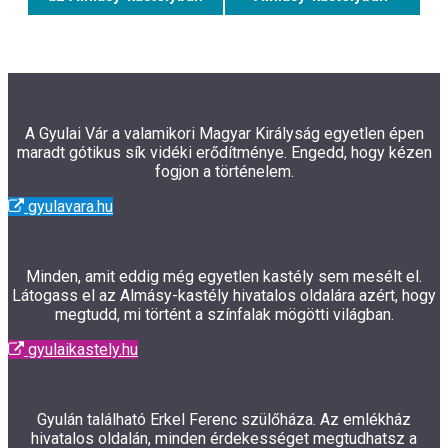
A Gyulai Vár a valamikori Magyar Királyság egyetlen épen
maradt gótikus sík vidéki erődítménye. Engedd, hogy kézen
fogjon a történelem.
gyulavara.hu
Minden, amit eddig még egyetlen kastély sem mesélt el.
Látogass el az Almásy-kastély hivatalos oldalára azért, hogy
megtudd, mi történt a színfalak mögötti világban.
gyulaikastely.hu
Gyulán található Erkel Ferenc szülőháza. Az emlékház
hivatalos oldalán, minden érdekességet megtudhatsz a