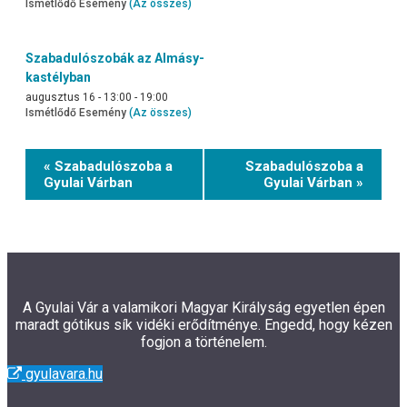
Ismétlődő Esemény
(Az összes)
Szabadulószobák az Almásy-
kastélyban
augusztus 16 - 13:00
-
19:00
Ismétlődő Esemény
(Az összes)
Event
« Szabadulószoba a
Szabadulószoba a
Navigation
Gyulai Várban
Gyulai Várban »
A Gyulai Vár a valamikori Magyar Királyság egyetlen épen
maradt gótikus sík vidéki erődítménye. Engedd, hogy kézen
fogjon a történelem.
gyulavara.hu