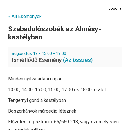
3000Ft
« All Események
Szabadulószobák az Almásy-
kastélyban
augusztus 19 - 13:00
-
19:00
Ismétlődő Esemény
(Az összes)
Minden nyitvatartási napon
13.00, 14.00, 15.00, 16.00, 17.00 és 18.00 órától
Tengernyi gond a kastélyban
Boszorkányok márpedig léteznek
Előzetes regisztráció: 66/650 218, vagy személyesen
az ajándékboltban.