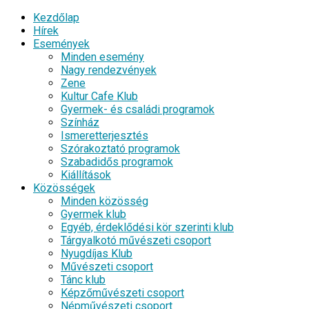
Kezdőlap
Hírek
Események
Minden esemény
Nagy rendezvények
Zene
Kultur Cafe Klub
Gyermek- és családi programok
Színház
Ismeretterjesztés
Szórakoztató programok
Szabadidős programok
Kiállítások
Közösségek
Minden közösség
Gyermek klub
Egyéb, érdeklődési kör szerinti klub
Tárgyalkotó művészeti csoport
Nyugdíjas Klub
Művészeti csoport
Tánc klub
Képzőművészeti csoport
Népművészeti csoport