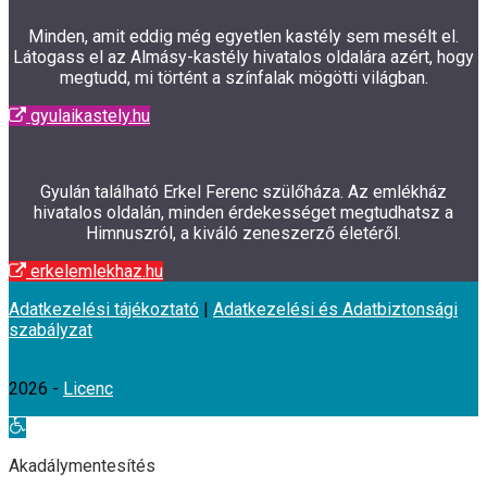
Minden, amit eddig még egyetlen kastély sem mesélt el.
Látogass el az Almásy-kastély hivatalos oldalára azért, hogy
megtudd, mi történt a színfalak mögötti világban.
gyulaikastely.hu
Gyulán található Erkel Ferenc szülőháza. Az emlékház
hivatalos oldalán, minden érdekességet megtudhatsz a
Himnuszról, a kiváló zeneszerző életéről.
erkelemlekhaz.hu
Adatkezelési tájékoztató
|
Adatkezelési és Adatbiztonsági
szabályzat
2026 -
Licenc
Eszköztár
megnyitása
Akadálymentesítés