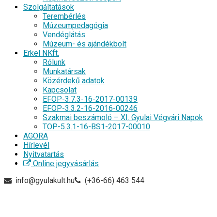
Szolgáltatások
Terembérlés
Múzeumpedagógia
Vendéglátás
Múzeum- és ajándékbolt
Erkel NKft.
Rólunk
Munkatársak
Közérdekű adatok
Kapcsolat
EFOP-3.7.3-16-2017-00139
EFOP-3.3.2-16-2016-00246
Szakmai beszámoló – XI. Gyulai Végvári Napok
TOP-5.3.1-16-BS1-2017-00010
AGORA
Hírlevél
Nyitvatartás
Online jegyvásárlás
info@gyulakult.hu
(+36-66) 463 544