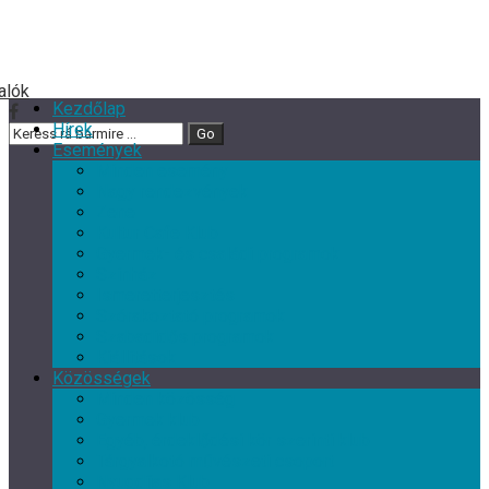
Kezdőlap
Hírek
Események
Minden esemény
Nagy rendezvények
Zene
Kultur Cafe Klub
Gyermek- és családi programok
Színház
Ismeretterjesztés
Szórakoztató programok
Szabadidős programok
Kiállítások
Közösségek
Minden közösség
Gyermek klub
Egyéb, érdeklődési kör szerinti klub
Tárgyalkotó művészeti csoport
Nyugdíjas Klub