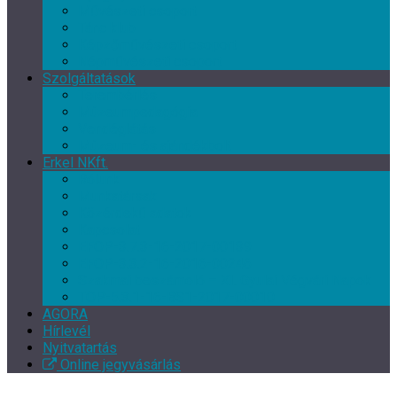
Művészeti csoport
Tánc klub
Képzőművészeti csoport
Népművészeti csoport
Szolgáltatások
Terembérlés
Múzeumpedagógia
Vendéglátás
Múzeum- és ajándékbolt
Erkel NKft.
Rólunk
Munkatársak
Közérdekű adatok
Kapcsolat
EFOP-3.7.3-16-2017-00139
EFOP-3.3.2-16-2016-00246
Szakmai beszámoló – XI. Gyulai Végvári Napok
TOP-5.3.1-16-BS1-2017-00010
AGORA
Hírlevél
Nyitvatartás
Online jegyvásárlás