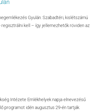
ulán
 megemlékezés Gyulán. Szabadtéri, kislétszámú
regisztrálni kell – így jellemezhetők röviden az
rökség Intézete Emlékhelyek napja elnevezésű
programot idén augusztus 29-én tartják.