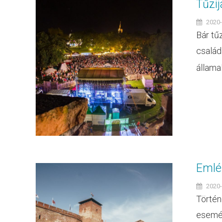
Tűzij
2020-
Bár tű
család
államal
Emlék
2020-
Történ
esemén