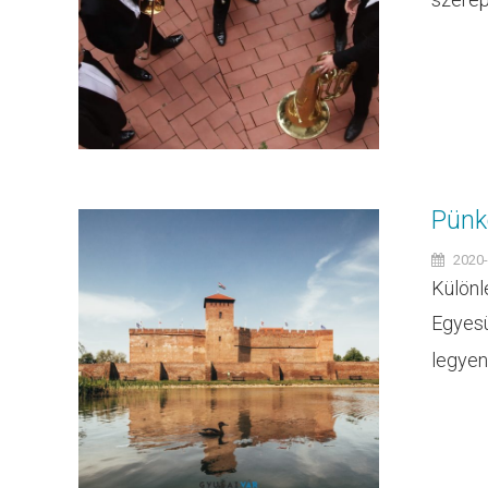
Pünkö
2020-
Különl
Egyesü
legyen. 