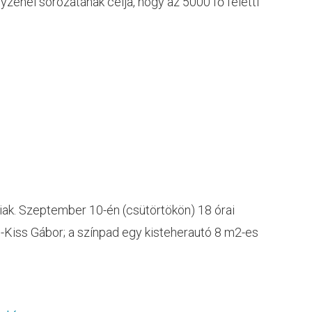
zenei sorozatának célja, hogy az 5000 fő feletti
aiak. Szeptember 10-én (csütörtökön) 18 órai
s-Kiss Gábor; a színpad egy kisteherautó 8 m2-es