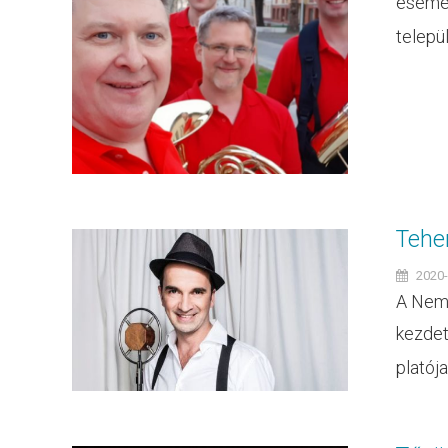
esemén
települ
Tehe
2020-
A Nemz
kezdet
platója 