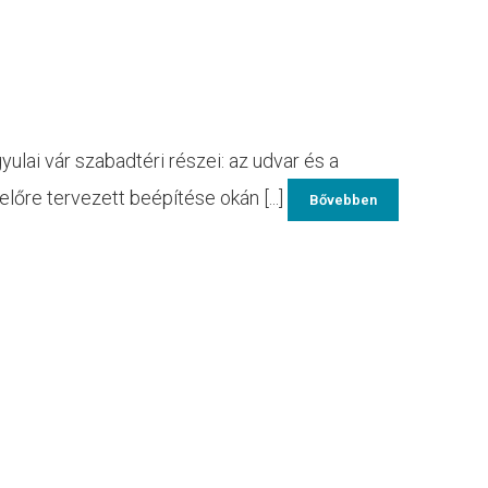
ulai vár szabadtéri részei: az udvar és a
lőre tervezett beépítése okán [...]
Bővebben