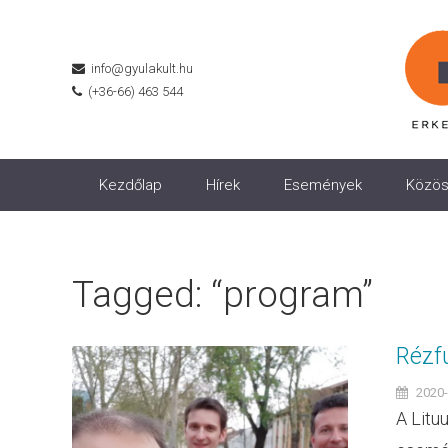
info@gyulakult.hu
(+36-66) 463 544
Kezdőlap
Hírek
Események
Közös
Tagged: “program”
Rézf
2020-
A Litu