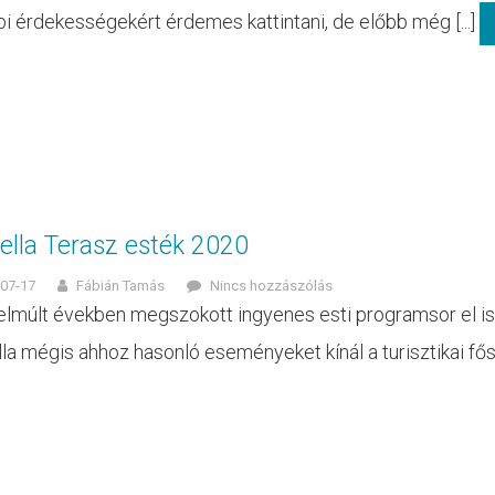
i érdekességekért érdemes kattintani, de előbb még [...]
ella Terasz esték 2020
07-17
Fábián Tamás
Nincs hozzászólás
elmúlt években megszokott ingyenes esti programsor el is 
la mégis ahhoz hasonló eseményeket kínál a turisztikai fősz