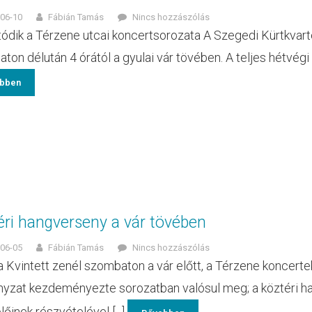
06-10
Fábián Tamás
Nincs hozzászólás
tódik a Térzene utcai koncertsorozata A Szegedi Kürtkvar
on délután 4 órától a gyulai vár tövében. A teljes hétvégi p
bben
éri hangverseny a vár tövében
06-05
Fábián Tamás
Nincs hozzászólás
a Kvintett zenél szombaton a vár előtt, a Térzene koncerte
yzat kezdeményezte sorozatban valósul meg; a köztéri ha
őinek részvételével [...]