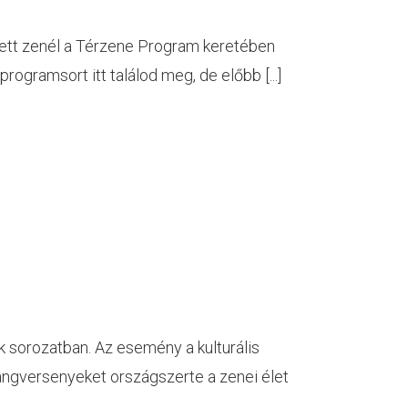
tett zenél a Térzene Program keretében
rogramsort itt találod meg, de előbb [...]
k sorozatban. Az esemény a kulturális
ngversenyeket országszerte a zenei élet