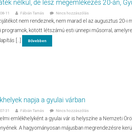
áték nélkül, de lesz megemlékezés 20-án, Gy
08-11
Fábián Tamás
Nincs hozzászólás
zijátékot nem rendeznek, nem marad el az augusztus 20-i
i programok, kötött létszámú esti ünnepi műsorral, amelyre 
apítás [...]
Bővebben
helyek napja a gyulai várban
07-31
Fábián Tamás
Nincs hozzászólás
elmi emlékhelyként a gyulai vár is helyszíne a Nemzeti Ö
yének. A hagyományosan májusban megrendezésre kerülő 