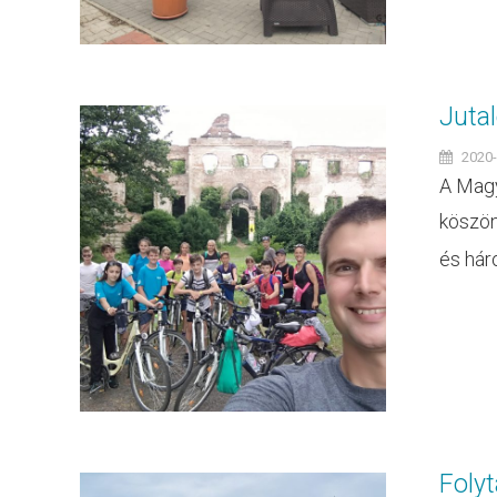
Jutal
2020-
A Magy
köszön
és háro
Folyt