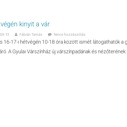
végén kinyit a vár
05-13
Fábián Tamás
Nincs hozzászólás
s 16-17-i hétvégén 10-18 óra között ismét látogathatók a gy
járó. A Gyulai Várszínház új várszínpadának és nézőterének e