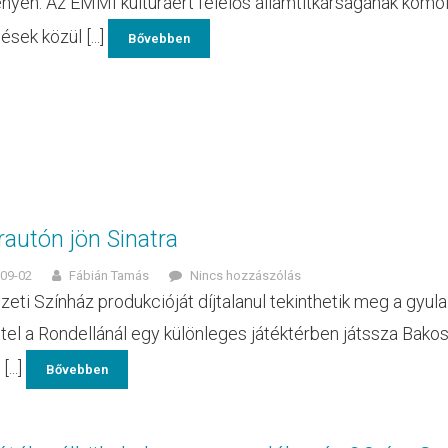
yén. Az EMMI kultúráért felelős államtitkárságának komoly
ések közül [...]
Bővebben
rautón jön Sinatra
09-02
Fábián Tamás
Nincs hozzászólás
eti Színház produkcióját díjtalanul tekinthetik meg a gyul
tel a Rondellánál egy különleges játéktérben játssza Bako
[...]
Bővebben