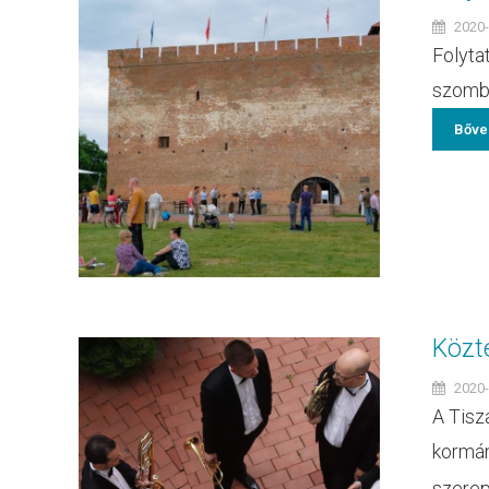
2020-
Folyta
szombat
Bőve
Közt
2020-
A Tisz
kormán
szerepl