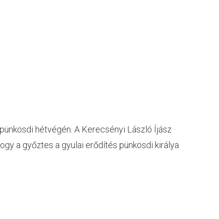
a pünkösdi hétvégén. A Kerecsényi László Íjász
gy a győztes a gyulai erődítés pünkösdi királya