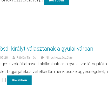
Bővebben
sdi királyt választanak a gyulai várban
05-28
Fábián Tamás
Nincs hozzászólás
eges szolgáltatással találkozhatnak a gyulai vár látogatói 
let tagjai játékos vetélkedőn mérik össze ügyességüket, ho
[...]
Bővebben