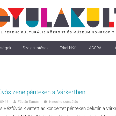
ségek
Szolgáltatások
Erkel NKft.
AGORA
Hí
úvós zene pénteken a Várkertben
09-16
Fábián Tamás
Nincs hozzászólás
us Rézfúvós Kvintett ad koncertet pénteken délután a Vá