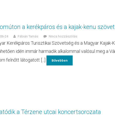
omúton a kerékpáros és a kajak-kenu szövetsé
06-24
Fábián Tamás
Nincs hozzászólás
ar Kerékpáros Turisztikai Szövetség és a Magyar Kajak
hetően idén immár harmadik alkalommal valósul meg a Ván
m felnőtt látogatott [...]
Bővebben
atódik a Térzene utcai koncertsorozata