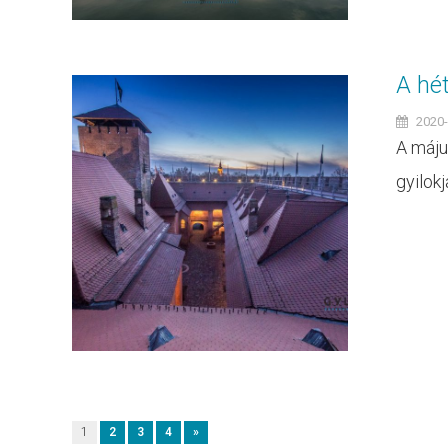
A hét
2020-
A máju
gyilok
1
2
3
4
»