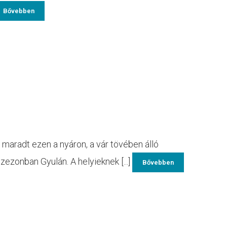
Bővebben
maradt ezen a nyáron, a vár tövében álló
ezonban Gyulán. A helyieknek [...]
Bővebben