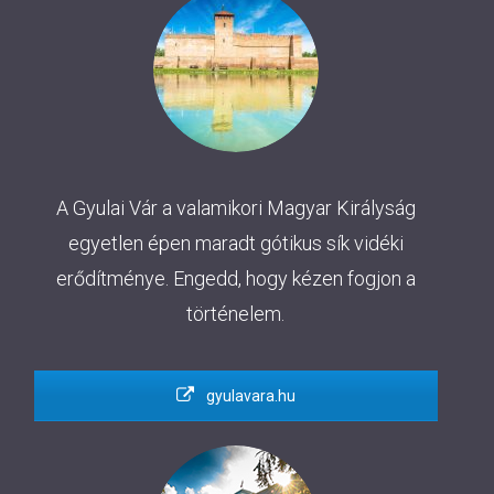
A Gyulai Vár a valamikori Magyar Királyság
egyetlen épen maradt gótikus sík vidéki
erődítménye. Engedd, hogy kézen fogjon a
történelem.
gyulavara.hu