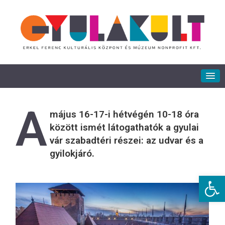
A
május 16-17-i hétvégén 10-18 óra
között ismét látogathatók a gyulai
vár szabadtéri részei: az udvar és a
gyilokjáró.
Eszkö