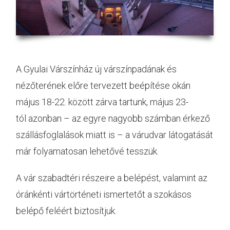
A Gyulai Várszínház új várszínpadának és
nézőterének előre tervezett beépítése okán
május 18-22. között zárva tartunk, május 23-
tól azonban – az egyre nagyobb számban érkező
szállásfoglalások miatt is – a várudvar látogatását
már folyamatosan lehetővé tesszük.
A vár szabadtéri részeire a belépést, valamint az
óránkénti vártörténeti ismertetőt a szokásos
belépő feléért biztosítjuk.