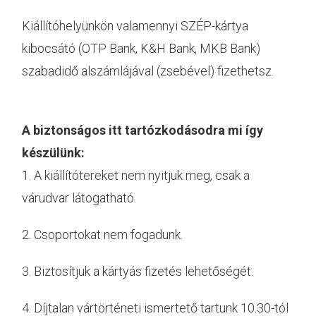
Kiállítóhelyünkön valamennyi SZÉP-kártya
kibocsátó (OTP Bank, K&H Bank, MKB Bank)
szabadidő alszámlájával (zsebével) fizethetsz.
A biztonságos itt tartózkodásodra mi így
készülünk:
1. A kiállítótereket nem nyitjuk meg, csak a
várudvar látogatható.
2. Csoportokat nem fogadunk.
3. Biztosítjuk a kártyás fizetés lehetőségét.
4. Díjtalan vártörténeti ismertető tartunk 10.30-tól