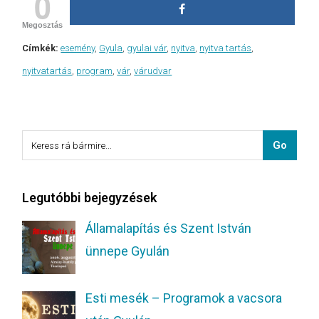
0
Megosztás
Címkék:
esemény
,
Gyula
,
gyulai vár
,
nyitva
,
nyitva tartás
,
nyitvatartás
,
program
,
vár
,
várudvar
Legutóbbi bejegyzések
Államalapítás és Szent István
ünnepe Gyulán
Esti mesék – Programok a vacsora