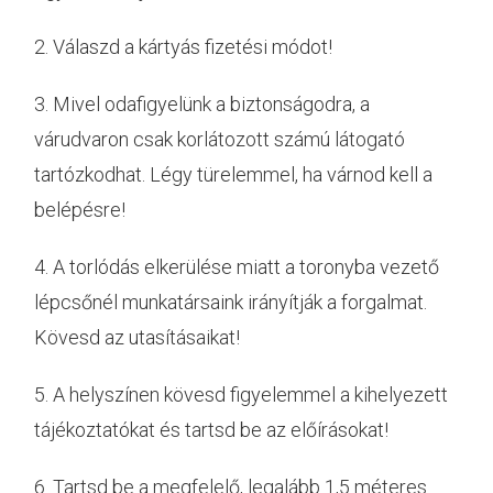
2. Válaszd a kártyás fizetési módot!
3. Mivel odafigyelünk a biztonságodra, a
várudvaron csak korlátozott számú látogató
tartózkodhat. Légy türelemmel, ha várnod kell a
belépésre!
4. A torlódás elkerülése miatt a toronyba vezető
lépcsőnél munkatársaink irányítják a forgalmat.
Kövesd az utasításaikat!
5. A helyszínen kövesd figyelemmel a kihelyezett
tájékoztatókat és tartsd be az előírásokat!
6. Tartsd be a megfelelő, legalább 1,5 méteres