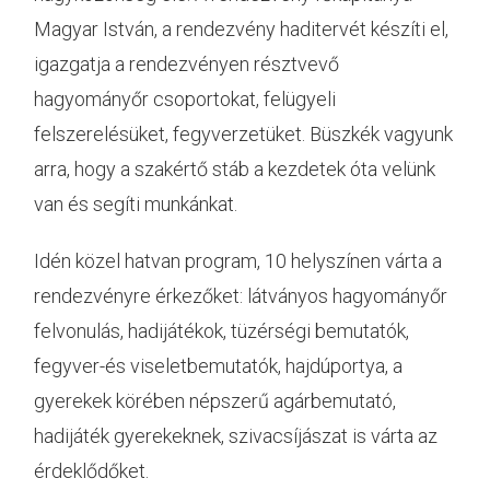
Magyar István, a rendezvény haditervét készíti el,
igazgatja a rendezvényen résztvevő
hagyományőr csoportokat, felügyeli
felszerelésüket, fegyverzetüket. Büszkék vagyunk
arra, hogy a szakértő stáb a kezdetek óta velünk
van és segíti munkánkat.
Idén közel hatvan program, 10 helyszínen várta a
rendezvényre érkezőket: látványos hagyományőr
felvonulás, hadijátékok, tüzérségi bemutatók,
fegyver-és viseletbemutatók, hajdúportya, a
gyerekek körében népszerű agárbemutató,
hadijáték gyerekeknek, szivacsíjászat is várta az
érdeklődőket.