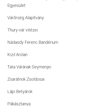
Egyesület
Várőrség Alapítvány
Thury-vár vitézei
Nádasdy Ferenc Bandérium
Kizil Arslan
Tata Várának Seymenjei
Zsarátnok Zsoldosai
Lápi Betyárok
Pákásztanya