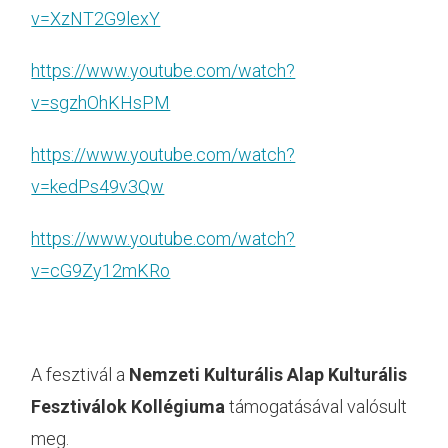
v=XzNT2G9lexY
https://www.youtube.com/watch?
v=sgzhOhKHsPM
https://www.youtube.com/watch?
v=kedPs49v3Qw
https://www.youtube.com/watch?
v=cG9Zy12mKRo
A fesztivál a
Nemzeti Kulturális Alap Kulturális
Fesztiválok Kollégiuma
támogatásával valósult
meg.