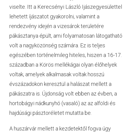
viselte. Itt a Kerecsényi László Ijászegyesülettel
lehetett íjászatot gyakorolni, valamint a
rendezvény idején a vizesárok területére
pákásztanya épült, ami folyamatosan látogatható
volt a nagyközönség számára. Ez is teljes
egészében történelmileg hiteles, hiszen a 16-17.
században a Körös mellékágai olyan élőhelyek
voltak, amelyek alkalmasak voltak hosszú
évszázadokon keresztül a halászat mellett a
pákászatra is. Újdonság volt ebben az évben, a
hortobágyi nádkunyhó (vasaló) az az alföldi és
hajdúsági pásztoréletet mutatta be.
A huszárvár mellett a kezdetektől fogva úgy