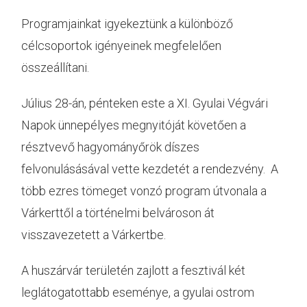
Programjainkat igyekeztünk a különböző
célcsoportok igényeinek megfelelően
összeállítani.
Július 28-án, pénteken este a XI. Gyulai Végvári
Napok ünnepélyes megnyitóját követően a
résztvevő hagyományőrök díszes
felvonulásásával vette kezdetét a rendezvény. A
több ezres tömeget vonzó program útvonala a
Várkerttől a történelmi belvároson át
visszavezetett a Várkertbe.
A huszárvár területén zajlott a fesztivál két
leglátogatottabb eseménye, a gyulai ostrom