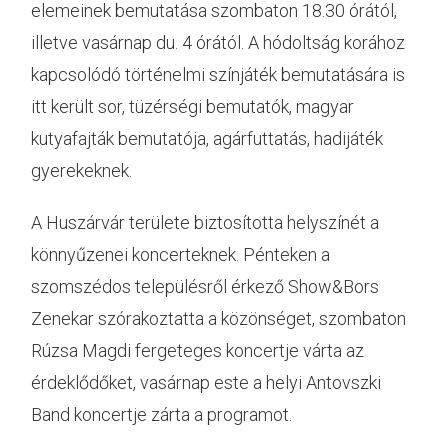
elemeinek bemutatása szombaton 18.30 órától,
illetve vasárnap du. 4 órától. A hódoltság korához
kapcsolódó történelmi színjáték bemutatására is
itt került sor, tüzérségi bemutatók, magyar
kutyafajták bemutatója, agárfuttatás, hadijáték
gyerekeknek.
A Huszárvár területe biztosította helyszínét a
könnyűzenei koncerteknek. Pénteken a
szomszédos településről érkező Show&Bors
Zenekar szórakoztatta a közönséget, szombaton
Rúzsa Magdi fergeteges koncertje várta az
érdeklődőket, vasárnap este a helyi Antovszki
Band koncertje zárta a programot.