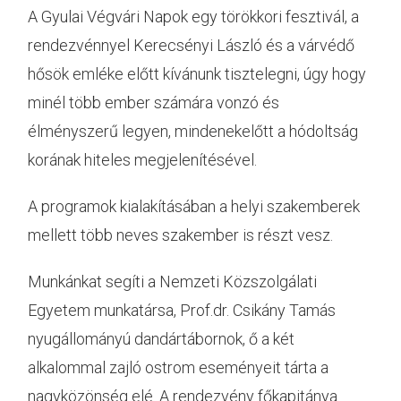
A Gyulai Végvári Napok egy törökkori fesztivál, a
rendezvénnyel Kerecsényi László és a várvédő
hősök emléke előtt kívánunk tisztelegni, úgy hogy
minél több ember számára vonzó és
élményszerű legyen, mindenekelőtt a hódoltság
korának hiteles megjelenítésével.
A programok kialakításában a helyi szakemberek
mellett több neves szakember is részt vesz.
Munkánkat segíti a Nemzeti Közszolgálati
Egyetem munkatársa, Prof.dr. Csikány Tamás
nyugállományú dandártábornok, ő a két
alkalommal zajló ostrom eseményeit tárta a
nagyközönség elé. A rendezvény főkapitánya