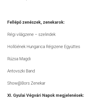
Fellépő zenészek, zenekarok:
Régi világzene – szelindek
Hollóének Hungarica Régizene Együttes
Rúzsa Magdi
Antovszki Band
Show@Bors Zenekar
XI. Gyulai Végvári Napok megjelenések: