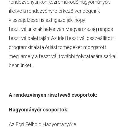
rendezvényünkön közreműködő hagyományőr,
illetve a rendezvényre érkező vendégeink
visszajelzései is azt igazolják, hogy
fesztiválunknak helye van Magyarország rangos
fesztiválpalettáján. Az idei fesztivál összeállított
programkínálata óriási tömegeket mozgatott
meg, amely a fesztivál további folytatására sarkall
bennünket.
A rendezvényen résztvevő csoportok:
Hagyományőr csoportok:
Az Egri Félhold Hagyományőrei