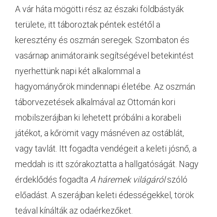
A vár háta mögötti rész az északi földbástyák
területe, itt táboroztak péntek estétől a
keresztény és oszmán seregek. Szombaton és
vasárnap animátoraink segítségével betekintést
nyerhettünk napi két alkalommal a
hagyományőrök mindennapi életébe. Az oszmán
táborvezetések alkalmával az Ottomán kori
mobilszerájban ki lehetett próbálni a korabeli
játékot, a kőrömit vagy másnéven az ostáblát,
vagy tavlát. Itt fogadta vendégeit a keleti jósnő, a
meddah is itt szórakoztatta a hallgatóságát. Nagy
érdeklődés fogadta
A háremek világáról
szóló
előadást. A szerájban keleti édességekkel, török
teával kínálták az odaérkezőket.