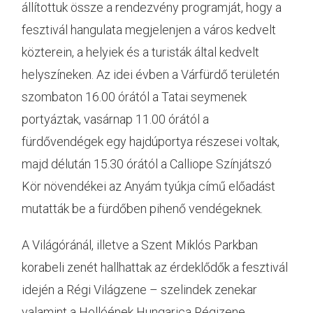
állítottuk össze a rendezvény programját, hogy a
fesztivál hangulata megjelenjen a város kedvelt
közterein, a helyiek és a turisták által kedvelt
helyszíneken. Az idei évben a Várfürdő területén
szombaton 16.00 órától a Tatai seymenek
portyáztak, vasárnap 11.00 órától a
fürdővendégek egy hajdúportya részesei voltak,
majd délután 15.30 órától a Calliope Színjátszó
Kör növendékei az Anyám tyúkja című előadást
mutatták be a fürdőben pihenő vendégeknek.
A Világóránál, illetve a Szent Miklós Parkban
korabeli zenét hallhattak az érdeklődők a fesztivál
idején a Régi Világzene – szelindek zenekar
valamint a Hollóének Hungarica Régizene