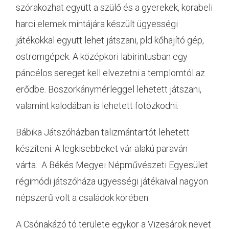
szórakozhat együtt a szülő és a gyerekek, korabeli
harci elemek mintájára készült ügyességi
játékokkal együtt lehet játszani, pld kőhajító gép,
ostromgépek. A középkori labirintusban egy
páncélos sereget kell elvezetni a templomtól az
erődbe. Boszorkánymérleggel lehetett játszani,
valamint kalodában is lehetett fotózkodni.
Bábika Játszóházban talizmántartót lehetett
készíteni. A legkisebbeket vár alakú paraván
várta. A Békés Megyei Népművészeti Egyesület
régimódi játszóháza ügyességi játékaival nagyon
népszerű volt a családok körében.
A Csónakázó tó területe egykor a Vizesárok nevet