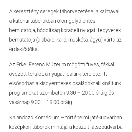
A keresztény seregek táborvezetései alkalmával
a katonai táborokban ólomgolyó öntés
bemutatója, hódoltság korabeli nyugati fegyverek
bemutatója (alabárd, kard, muskéta, ágyú) várta az
érdeklődőket..
Az Erkel Ferenc Múzeum mögötti füves, fákkal
övezett terület, a nyugati palánk területe. Itt
elsősorban a kisgyermekes családoknak kínáltunk
programokat szombaton 9.30 – 20.00 óráig és
vasárnap 9.30 – 18.00 óráig.
Kalandozó Komédium – történelmi játékudvarban
középkori táborok mintájára készült játszóudvarba