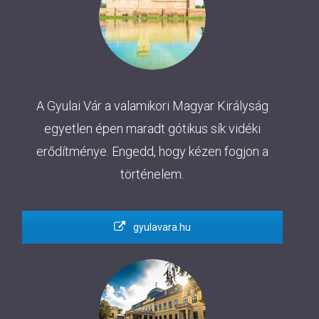
A Gyulai Vár a valamikori Magyar Királyság
egyetlen épen maradt gótikus sík vidéki
erődítménye. Engedd, hogy kézen fogjon a
történelem.
gyulavara.hu