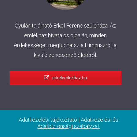
Gyulán található Erkel Ferenc szülőháza. Az
emlékház hivatalos oldalán, minden
érdekességet megtudhatsz a Himnuszról, a
kiváló zeneszerző életéről.
erkelemlekhaz.hu
Adatkezelési tájékoztató
|
Adatkezelési és
Adatbiztonsági szabályzat