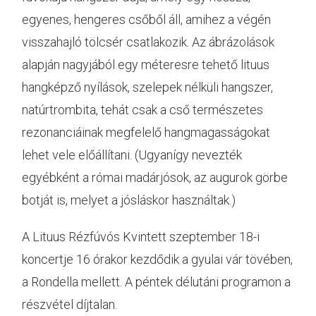
egyenes, hengeres csőből áll, amihez a végén
visszahajló tölcsér csatlakozik. Az ábrázolások
alapján nagyjából egy méteresre tehető lituus
hangképző nyílások, szelepek nélküli hangszer,
natúrtrombita, tehát csak a cső természetes
rezonanciáinak megfelelő hangmagasságokat
lehet vele előállítani. (Ugyanígy nevezték
egyébként a római madárjósok, az augurok görbe
botját is, melyet a jósláskor használtak.)
A Lituus Rézfúvós Kvintett szeptember 18-i
koncertje 16 órakor kezdődik a gyulai vár tövében,
a Rondella mellett. A péntek délutáni programon a
részvétel díjtalan.