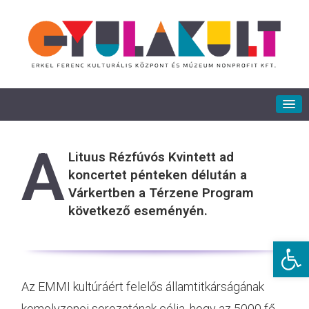
A
Lituus Rézfúvós Kvintett ad
koncertet pénteken délután a
Várkertben a Térzene Program
következő eseményén.
Eszkö
Az EMMI kultúráért felelős államtitkárságának
komolyzenei sorozatának célja, hogy az 5000 fő