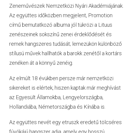
Zeneművészek Nemzetközi Nyári Akadémiájának.
Az együttes időközben megjelent, Promotion
című bemutatkozó albuma jól tükrözi a Lituus
zenészeinek sokszínű zenei érdeklődését és
remek hangszeres tudását; lemezükön különböző
stílusú művek hallhatók a barokk zenétől a kortárs
zenéken át a könnyű zenéig.
Az elmúlt 18 évükben persze már nemzetközi
sikereket is elértek, hiszen kaptak már meghívást
az Egyesült Államokba, Lengyelországba,
Hollandiába, Németországba és Kínába is.
Az együttes nevét egy etruszk eredetű tölcséres
fúvókájú hangszer adja, amely egy hosszú,