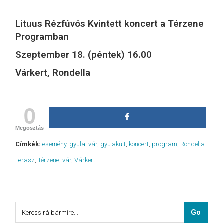
Lituus Rézfúvós Kvintett koncert a Térzene
Programban
Szeptember 18. (péntek) 16.00
Várkert, Rondella
0
Megosztás
Címkék:
esemény
,
gyulai vár
,
gyulakult
,
koncert
,
program
,
Rondella
Terasz
,
Térzene
,
vár
,
Várkert