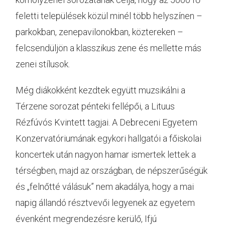
feletti települések közül minél több helyszínen –
parkokban, zenepavilonokban, köztereken –
felcsendüljön a klasszikus zene és mellette más
zenei stílusok.
Még diákokként kezdtek együtt muzsikálni a
Térzene sorozat pénteki fellépői, a Lituus
Rézfúvós Kvintett tagjai. A Debreceni Egyetem
Konzervatóriumának egykori hallgatói a főiskolai
koncertek után nagyon hamar ismertek lettek a
térségben, majd az országban, de népszerűségük
és „felnőtté válásuk” nem akadálya, hogy a mai
napig állandó résztvevői legyenek az egyetem
évenként megrendezésre kerülő, Ifjú