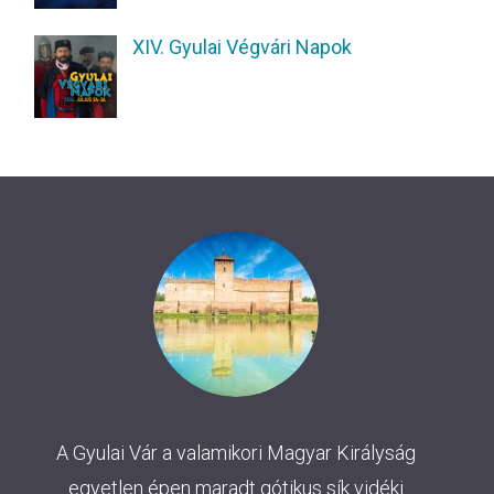
XIV. Gyulai Végvári Napok
A Gyulai Vár a valamikori Magyar Királyság
egyetlen épen maradt gótikus sík vidéki