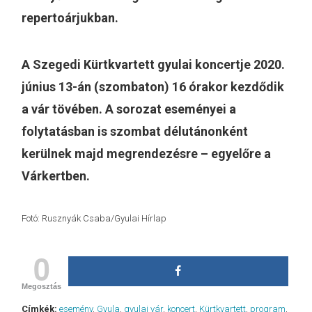
repertoárjukban.
A Szegedi Kürtkvartett gyulai koncertje 2020.
június 13-án (szombaton) 16 órakor kezdődik
a vár tövében. A sorozat eseményei a
folytatásban is szombat délutánonként
kerülnek majd megrendezésre – egyelőre a
Várkertben.
Fotó: Rusznyák Csaba/Gyulai Hírlap
0
Megosztás
Címkék:
esemény
,
Gyula
,
gyulai vár
,
koncert
,
Kürtkvartett
,
program
,