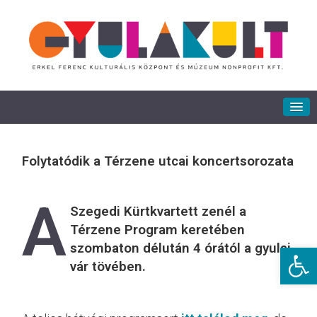
Folytatódik a Térzene utcai koncertsorozata
A
Szegedi Kürtkvartett zenél a
Térzene Program keretében
szombaton délután 4 órától a gyulai
Eszkö
vár tövében.