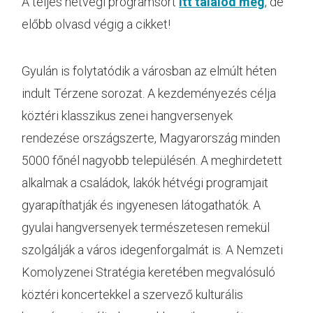
A teljes hétvégi programsort
itt találod meg
, de
előbb olvasd végig a cikket!
Gyulán is folytatódik a városban az elmúlt héten
indult Térzene sorozat. A kezdeményezés célja
köztéri klasszikus zenei hangversenyek
rendezése országszerte, Magyarország minden
5000 főnél nagyobb településén. A meghirdetett
alkalmak a családok, lakók hétvégi programjait
gyarapíthatják és ingyenesen látogathatók. A
gyulai hangversenyek természetesen remekül
szolgálják a város idegenforgalmát is. A Nemzeti
Komolyzenei Stratégia keretében megvalósuló
köztéri koncertekkel a szervező kulturális