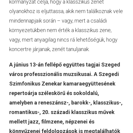
kormányzat célja, hogy a klasszikus zenét
olyanokhoz is eljuttassa, akik nem találkoznak vele
mindennapjaik során – vagy, mert a családi
környezetükben nem érték a klasszikus zene,
vagy, mert anyagilag nincs rá lehetőségük, hogy
koncertre járjanak, zenét tanuljanak.
A június 13-án fellépő együttes tagjai Szeged
város professzionális muzsikusai. A Szegedi
Szimfonikus Zenekar kamaraegyüttesének
repertoárja széleskörű és sokoldalú,
amelyben a reneszánsz-, barokk-, klasszikus-,
romantikus-, 20. századi klasszikus művek
mellett jazz, filmzene, népzenei és
könnyűzenei feldolgozások is megtalálhatók