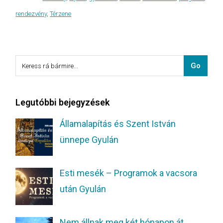
rendezvény
,
Térzene
Legutóbbi bejegyzések
Államalapítás és Szent István
ünnepe Gyulán
Esti mesék – Programok a vacsora
után Gyulán
Nem állnak meg két hónapon át