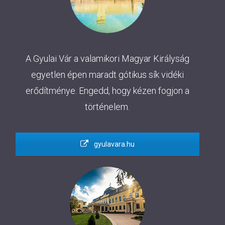
A Gyulai Vár a valamikori Magyar Királyság
egyetlen épen maradt gótikus sík vidéki
erődítménye. Engedd, hogy kézen fogjon a
történelem.
gyulavara.hu