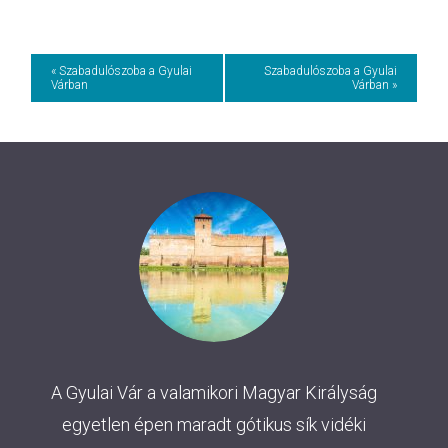
Event
« Szabadulószoba a Gyulai
Szabadulószoba a Gyulai
Várban
Várban »
Navigation
A Gyulai Vár a valamikori Magyar Királyság
egyetlen épen maradt gótikus sík vidéki