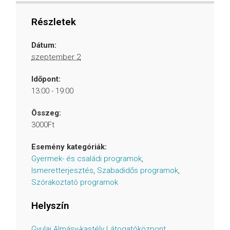
Részletek
Dátum:
szeptember 2
Időpont:
13:00 - 19:00
Összeg:
3000Ft
Esemény kategóriák:
Gyermek- és családi programok
,
Ismeretterjesztés
,
Szabadidős programok
,
Szórakoztató programok
Helyszín
Gyulai Almásy-kastély Látogatóközpont