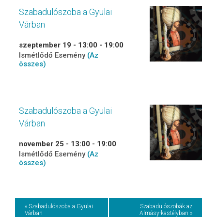
Szabadulószoba a Gyulai
Várban
szeptember 19 - 13:00
-
19:00
Ismétlődő Esemény
(Az
összes)
Szabadulószoba a Gyulai
Várban
november 25 - 13:00
-
19:00
Ismétlődő Esemény
(Az
összes)
Event
« Szabadulószoba a Gyulai
Szabadulószobák az
Várban
Almásy-kastélyban »
Navigation