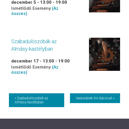
december 5 - 13:00
-
19:00
Ismétlődő Esemény
(Az
összes)
Szabadulószobák az
Almásy-kastélyban
december 17 - 13:00
-
19:00
Ismétlődő Esemény
(Az
összes)
Event
« Szabadulószobák az
Varázsének Imi bácsival »
Almásy-kastélyban
Navigation