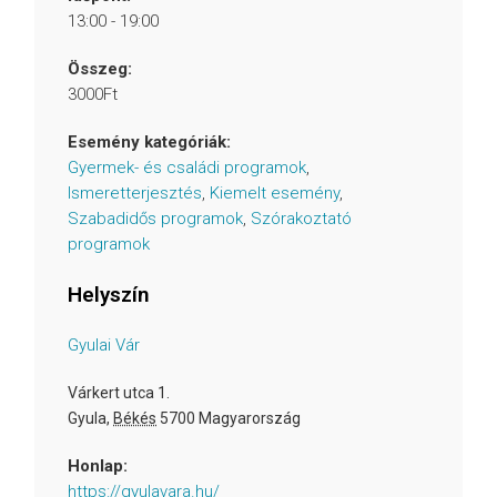
13:00 - 19:00
Összeg:
3000Ft
Esemény kategóriák:
Gyermek- és családi programok
,
Ismeretterjesztés
,
Kiemelt esemény
,
Szabadidős programok
,
Szórakoztató
programok
Helyszín
Gyulai Vár
Várkert utca 1.
Gyula
,
Békés
5700
Magyarország
Honlap:
https://gyulavara.hu/