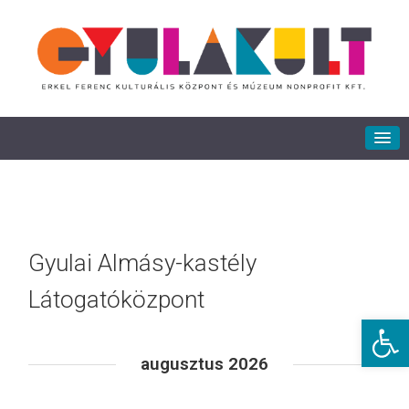
Gyulai Almásy-kastély
Látogatóközpont
Eszkö
Események
augusztus 2026
lista
navigáció