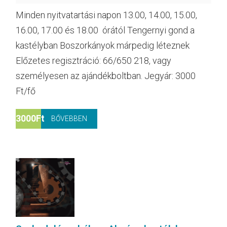
Minden nyitvatartási napon 13.00, 14.00, 15.00,
16.00, 17.00 és 18.00 órától Tengernyi gond a
kastélyban Boszorkányok márpedig léteznek
Előzetes regisztráció: 66/650 218, vagy
személyesen az ajándékboltban. Jegyár: 3000
Ft/fő
3000Ft
BŐVEBBEN