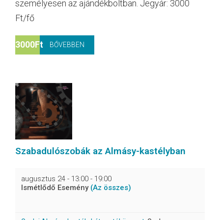
személyesen az ajándékboltban. Jegyár: 3000
Ft/fő
3000Ft
BŐVEBBEN
Szabadulószobák az Almásy-kastélyban
augusztus 24 - 13:00
-
19:00
Ismétlődő Esemény
(Az összes)