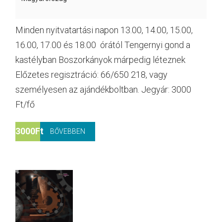
Minden nyitvatartási napon 13.00, 14.00, 15.00,
16.00, 17.00 és 18.00 órától Tengernyi gond a
kastélyban Boszorkányok márpedig léteznek
Előzetes regisztráció: 66/650 218, vagy
személyesen az ajándékboltban. Jegyár: 3000
Ft/fő
3000Ft
BŐVEBBEN