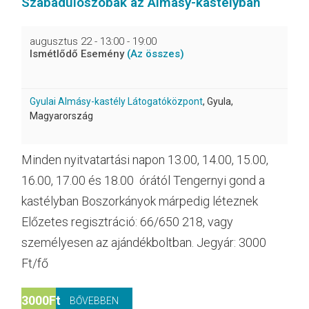
Szabadulószobák az Almásy-kastélyban
augusztus 22 - 13:00
-
19:00
Ismétlődő Esemény
(Az összes)
Gyulai Almásy-kastély Látogatóközpont
,
Gyula
,
Magyarország
Minden nyitvatartási napon 13.00, 14.00, 15.00,
16.00, 17.00 és 18.00 órától Tengernyi gond a
kastélyban Boszorkányok márpedig léteznek
Előzetes regisztráció: 66/650 218, vagy
személyesen az ajándékboltban. Jegyár: 3000
Ft/fő
3000Ft
BŐVEBBEN