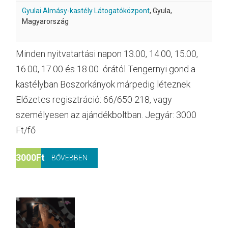
Gyulai Almásy-kastély Látogatóközpont
,
Gyula
,
Magyarország
Minden nyitvatartási napon 13.00, 14.00, 15.00,
16.00, 17.00 és 18.00 órától Tengernyi gond a
kastélyban Boszorkányok márpedig léteznek
Előzetes regisztráció: 66/650 218, vagy
személyesen az ajándékboltban. Jegyár: 3000
Ft/fő
3000Ft
BŐVEBBEN