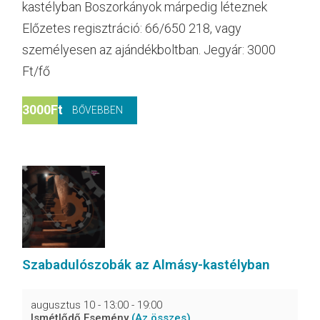
kastélyban Boszorkányok márpedig léteznek
Előzetes regisztráció: 66/650 218, vagy
személyesen az ajándékboltban. Jegyár: 3000
Ft/fő
3000Ft
BŐVEBBEN
Szabadulószobák az Almásy-kastélyban
augusztus 10 - 13:00
-
19:00
Ismétlődő Esemény
(Az összes)