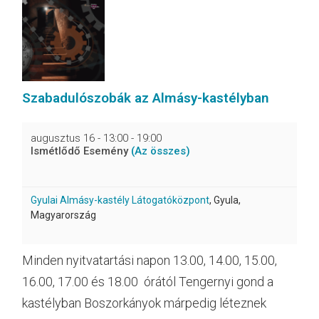
Szabadulószobák az Almásy-kastélyban
augusztus 16 - 13:00
-
19:00
Ismétlődő Esemény
(Az összes)
Gyulai Almásy-kastély Látogatóközpont
,
Gyula
,
Magyarország
Minden nyitvatartási napon 13.00, 14.00, 15.00,
16.00, 17.00 és 18.00 órától Tengernyi gond a
kastélyban Boszorkányok márpedig léteznek