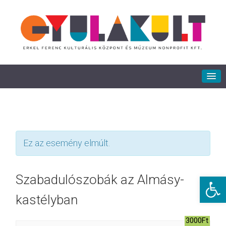
Ez az esemény elmúlt.
Eszkö
Szabadulószobák az Almásy-
kastélyban
3000Ft