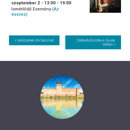
szeptember 2 - 13:00
-
19:00
Ismétlődő Esemény
(Az
összes)
Event
« Varázsének Imi bácsival
Szabadulószoba a Gyulai
Várban »
Navigation