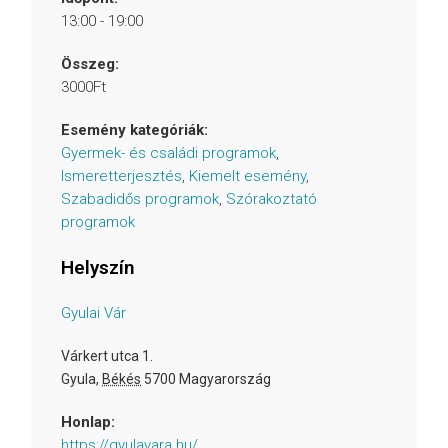
13:00 - 19:00
Összeg:
3000Ft
Esemény kategóriák:
Gyermek- és családi programok
,
Ismeretterjesztés
,
Kiemelt esemény
,
Szabadidős programok
,
Szórakoztató
programok
Helyszín
Gyulai Vár
Várkert utca 1.
Gyula
,
Békés
5700
Magyarország
Honlap:
https://gyulavara.hu/