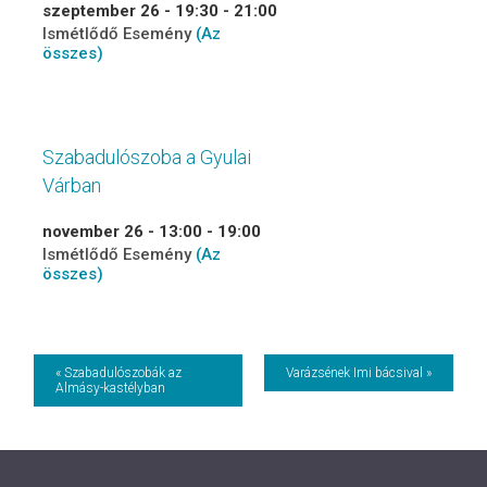
szeptember 26 - 19:30
-
21:00
Ismétlődő Esemény
(Az
összes)
Szabadulószoba a Gyulai
Várban
november 26 - 13:00
-
19:00
Ismétlődő Esemény
(Az
összes)
Event
« Szabadulószobák az
Varázsének Imi bácsival »
Almásy-kastélyban
Navigation