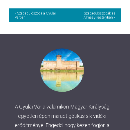
Event
« Szabadulószoba a Gyulai
Szabadulószobák az
Várban
Almásy-kastélyban »
Navigation
A Gyulai Vár a valamikori Magyar Királyság
egyetlen épen maradt gótikus sík vidéki
erődítménye. Engedd, hogy kézen fogjon a