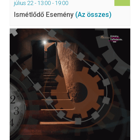
július 22 - 13:00
-
19:00
Ismétlődő Esemény
(Az összes)