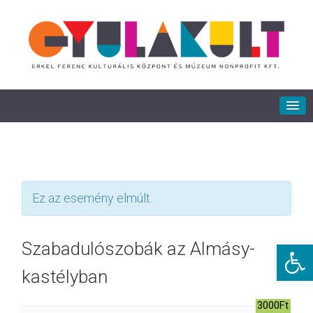
Ez az esemény elmúlt.
Eszkö
Szabadulószobák az Almásy-
kastélyban
3000Ft