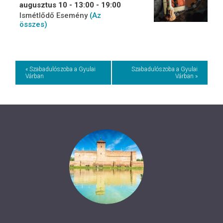
augusztus 10 - 13:00
-
19:00
Ismétlődő Esemény
(Az
összes)
Event
« Szabadulószoba a Gyulai
Szabadulószoba a Gyulai
Várban
Várban »
Navigation