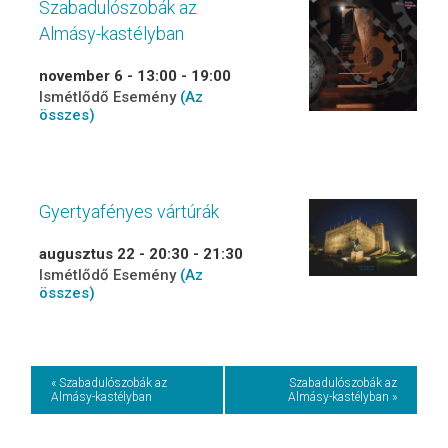
Szabadulószobák az
Almásy-kastélyban
november 6 - 13:00
-
19:00
Ismétlődő Esemény
(Az
összes)
Gyertyafényes vártúrák
augusztus 22 - 20:30
-
21:30
Ismétlődő Esemény
(Az
összes)
Event
« Szabadulószobák az
Szabadulószobák az
Almásy-kastélyban
Almásy-kastélyban »
Navigation