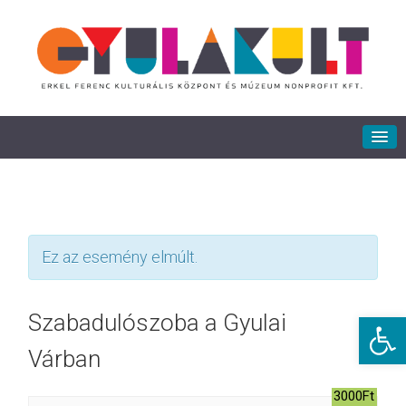
Ez az esemény elmúlt.
Eszkö
Szabadulószoba a Gyulai
Várban
3000Ft