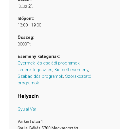
július 21
Időpont:
13:00 - 19:00
Összeg:
3000Ft
Esemény kategóriák:
Gyermek- és családi programok
,
Ismeretterjesztés
,
Kiemelt esemény
,
Szabadidős programok
,
Szórakoztató
programok
Helyszín
Gyulai Vár
Várkert utca 1.
Gyula
,
Békés
5700
Magyarország