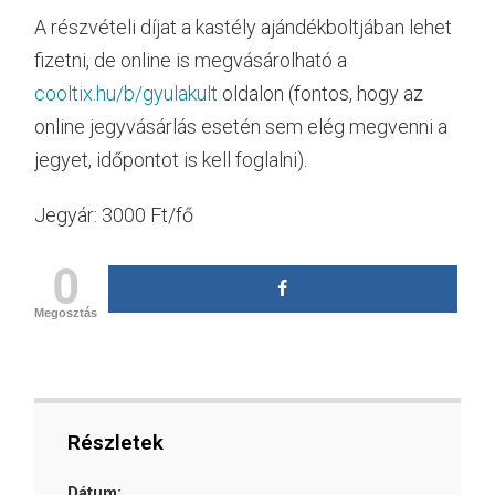
A részvételi díjat a kastély ajándékboltjában lehet
fizetni, de online is megvásárolható a
cooltix.hu/b/gyulakult
oldalon (fontos, hogy az
online jegyvásárlás esetén sem elég megvenni a
jegyet, időpontot is kell foglalni).
Jegyár: 3000 Ft/fő
0
Megosztás
Részletek
Dátum: