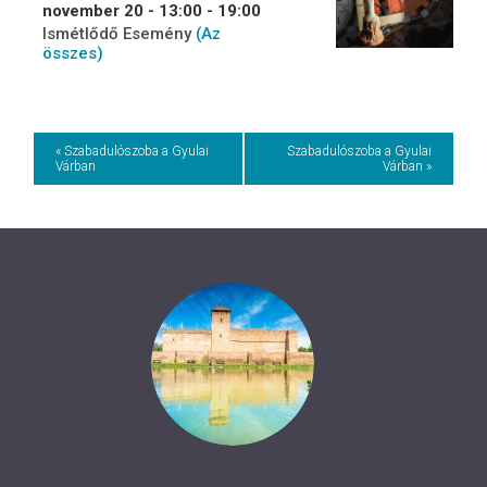
november 20 - 13:00
-
19:00
Ismétlődő Esemény
(Az
összes)
Event
« Szabadulószoba a Gyulai
Szabadulószoba a Gyulai
Várban
Várban »
Navigation