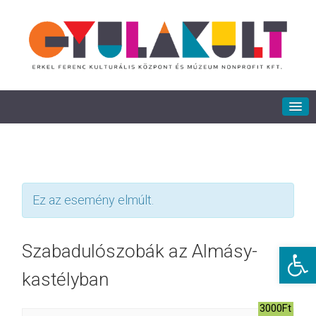
Ez az esemény elmúlt.
Eszkö
Szabadulószobák az Almásy-
kastélyban
3000Ft