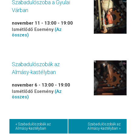
Szabadulószoba a Gyulai
Várban
november 11 - 13:00
-
19:00
Ismétlődő Esemény
(Az
összes)
Szabadulószobák az
Almásy-kastélyban
november 6 - 13:00
-
19:00
Ismétlődő Esemény
(Az
összes)
Event
« Szabadulószobák az
Szabadulószobák az
Almásy-kastélyban
Almásy-kastélyban »
Navigation