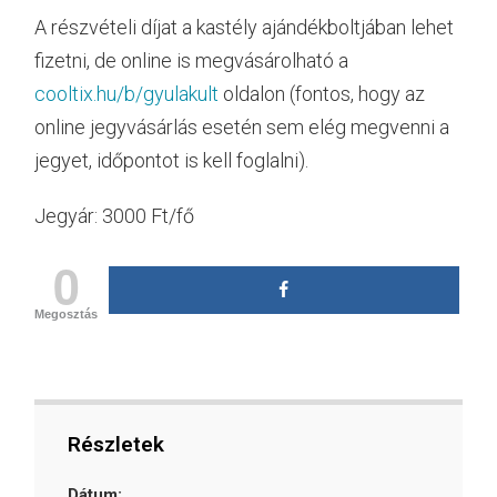
A részvételi díjat a kastély ajándékboltjában lehet
fizetni, de online is megvásárolható a
cooltix.hu/b/gyulakult
oldalon (fontos, hogy az
online jegyvásárlás esetén sem elég megvenni a
jegyet, időpontot is kell foglalni).
Jegyár: 3000 Ft/fő
0
Megosztás
Részletek
Dátum: