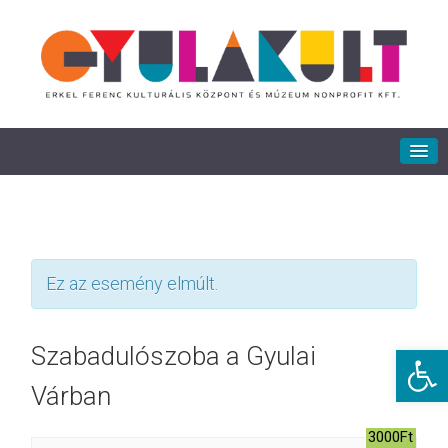
Ez az esemény elmúlt.
Eszkö
Szabadulószoba a Gyulai
Várban
3000Ft