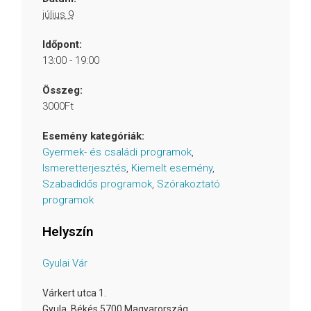
július 9
Időpont:
13:00 - 19:00
Összeg:
3000Ft
Esemény kategóriák:
Gyermek- és családi programok
,
Ismeretterjesztés
,
Kiemelt esemény
,
Szabadidős programok
,
Szórakoztató
programok
Helyszín
Gyulai Vár
Várkert utca 1.
Gyula
,
Békés
5700
Magyarország