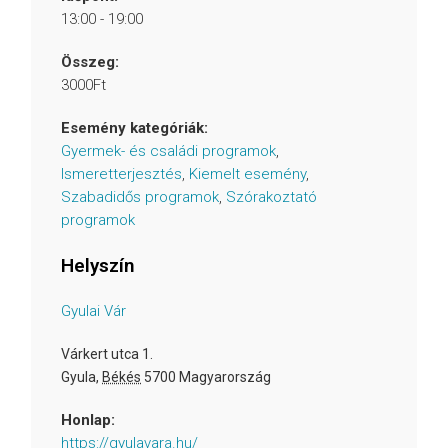
13:00 - 19:00
Összeg:
3000Ft
Esemény kategóriák:
Gyermek- és családi programok
,
Ismeretterjesztés
,
Kiemelt esemény
,
Szabadidős programok
,
Szórakoztató
programok
Helyszín
Gyulai Vár
Várkert utca 1.
Gyula
,
Békés
5700
Magyarország
Honlap:
https://gyulavara.hu/