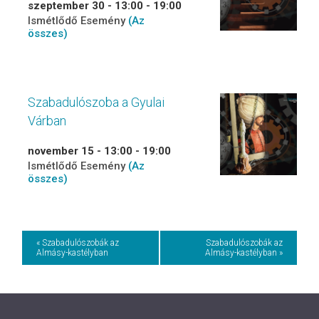
szeptember 30 - 13:00
-
19:00
Ismétlődő Esemény
(Az
összes)
Szabadulószoba a Gyulai
Várban
november 15 - 13:00
-
19:00
Ismétlődő Esemény
(Az
összes)
Event
« Szabadulószobák az
Szabadulószobák az
Almásy-kastélyban
Almásy-kastélyban »
Navigation