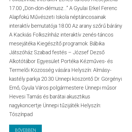
17.00 „Dön-dön-démusz…” A Gyulai Erkel Ferenc
Alapfokú Művészeti Iskola néptáncosainak
interaktív bemutatója 18.00 Az arany szőrű bárány
A Kackiás Folkszínház interaktív zenés-táncos
mesejátéka Kiegészítő programok: Bábika
Játszóház Szabad festés – József Dezső
Alkotótábor Egyesület Portéka Kézműves- és
Termelői Közösség vására Helyszín: Almásy-
kastély parkja 20.30 Ünnepi köszöntő Dr. Görgényi
Ernő, Gyula Város polgármestere Ünnepi műsor
Hevesi Tamás és barátai akusztikus
nagykoncertje Ünnepi tűzijáték Helyszín:
Tószínpad
BŐVEBBEN