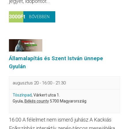
jegyet, időpontot…
3000Ft
BŐVEBBEN
Államalapítás és Szent István ünnepe
Gyulán
augusztus 20 - 16:00
-
21:30
Tószínpad
,
Várkert utca 1.
Gyula
,
Békés county
5700
Magyarország
16.00 A félelmet nem ismerő juhász A Kackiás
Folkszínház interaktív zenés-táncos mesejátéka