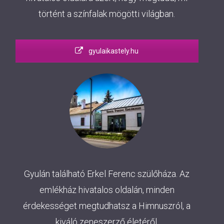
történt a színfalak mögötti világban.
gyulaikastely.hu
Gyulán található Erkel Ferenc szülőháza. Az
emlékház hivatalos oldalán, minden
érdekességet megtudhatsz a Himnuszról, a
kiváló zeneszerző életéről.