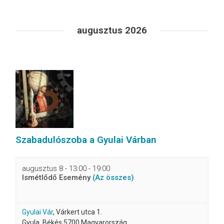
Események
augusztus 2026
List
Navigation
Szabadulószoba a Gyulai Várban
augusztus 8 - 13:00
-
19:00
Ismétlődő Esemény
(Az összes)
Gyulai Vár
,
Várkert utca 1.
Gyula
,
Békés
5700
Magyarország