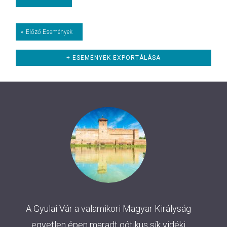
Események
«
Előző Események
List
Navigation
+ ESEMÉNYEK EXPORTÁLÁSA
A Gyulai Vár a valamikori Magyar Királyság
egyetlen épen maradt gótikus sík vidéki