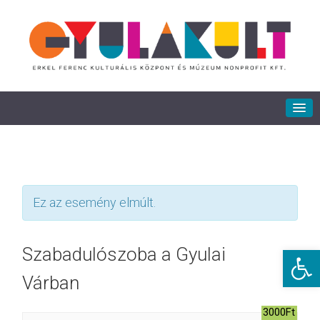
Ez az esemény elmúlt.
Eszkö
Szabadulószoba a Gyulai
Várban
3000Ft