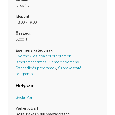
július 15
Időpont:
13:00 - 19:00
Összeg:
3000Ft
Esemény kategóriák:
Gyermek- és családi programok
,
Ismeretterjesztés
,
Kiemelt esemény
,
Szabadidős programok
,
Szórakoztató
programok
Helyszín
Gyulai Vár
Várkert utca 1.
Gyula
,
Békés
5700
Magyarország