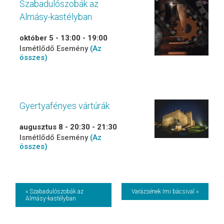
Szabadulószobák az
Almásy-kastélyban
október 5 - 13:00
-
19:00
Ismétlődő Esemény
(Az
összes)
Gyertyafényes vártúrák
augusztus 8 - 20:30
-
21:30
Ismétlődő Esemény
(Az
összes)
Event
« Szabadulószobák az
Varázsének Imi bácsival »
Almásy-kastélyban
Navigation