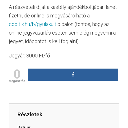
A részvételi díjat a kastély ajándékboltjában lehet
fizetni, de online is megvásárolható a
cooltix.hu/b/gyulakult
oldalon (fontos, hogy az
online jegyvásárlás esetén sem elég megvenni a
jegyet, időpontot is kell foglalni).
Jegyár: 3000 Ft/fő
0
Megosztás
Részletek
Dátum: