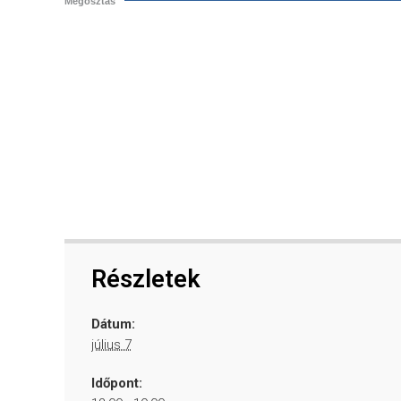
Megosztás
Részletek
Dátum:
július 7
Időpont: