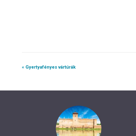
Event
« Gyertyafényes vártúrák
Navigation