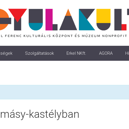
ségek
Szolgáltatások
Erkel NKft.
AGORA
Hí
lmásy-kastélyban