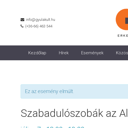
info@gyulakult.hu
(+36-66) 463 544
Kezdőlap
Hírek
Események
Közös
Ez az esemény elmúlt.
Szabadulószobák az A