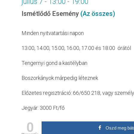
július 7 - 13:00
-
19:00
Ismétlődő Esemény
(Az összes)
Minden nyitvatartási napon
13.00, 14.00, 15.00, 16.00, 17.00 és 18.00 órától
Tengernyi gond a kastélyban
Boszorkányok márpedig léteznek
Előzetes regisztráció: 66/650 218, vagy személ
Jegyár: 3000 Ft/fő
0
Oszd meg bát