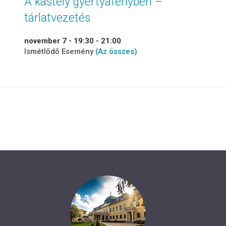
A kastély gyertyafényben –
tárlatvezetés
november 7 - 19:30
-
21:00
Ismétlődő Esemény
(Az összes)