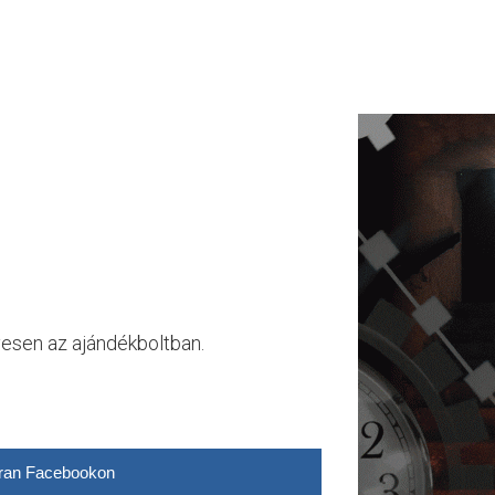
yesen az ajándékboltban.
ran Facebookon