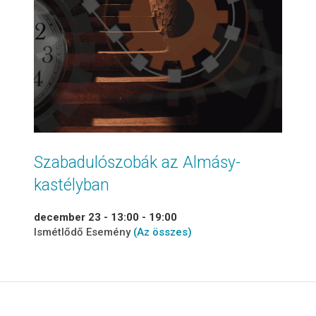
Szabadulószobák az Almásy-
kastélyban
december 23 - 13:00
-
19:00
Ismétlődő Esemény
(Az összes)