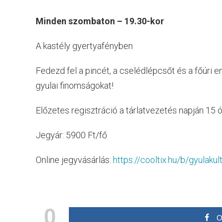
Minden szombaton – 19.30-kor
A kastély gyertyafényben
Fedezd fel a pincét, a cselédlépcsőt és a főúri en
gyulai finomságokat!
Előzetes regisztráció a tárlatvezetés napján 15
Jegyár: 5900 Ft/fő
Online jegyvásárlás:
https://cooltix.hu/b/gyulakul
0
O