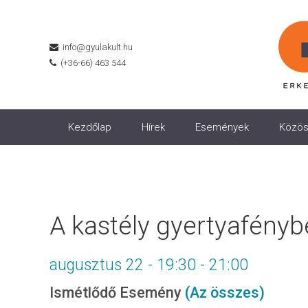
info@gyulakult.hu
(+36-66) 463 544
Kezdőlap
Hírek
Események
Közös
A kastély gyertyafényb
augusztus 22 - 19:30
-
21:00
Ismétlődő Esemény
(Az összes)