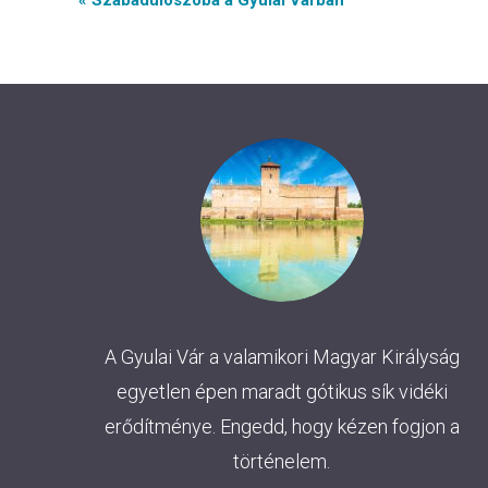
Event
« Szabadulószoba a Gyulai Várban
Navigation
A Gyulai Vár a valamikori Magyar Királyság
egyetlen épen maradt gótikus sík vidéki
erődítménye. Engedd, hogy kézen fogjon a
történelem.