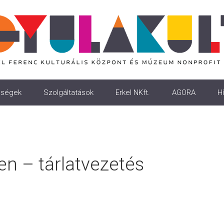
ségek
Szolgáltatások
Erkel NKft.
AGORA
Hí
en – tárlatvezetés