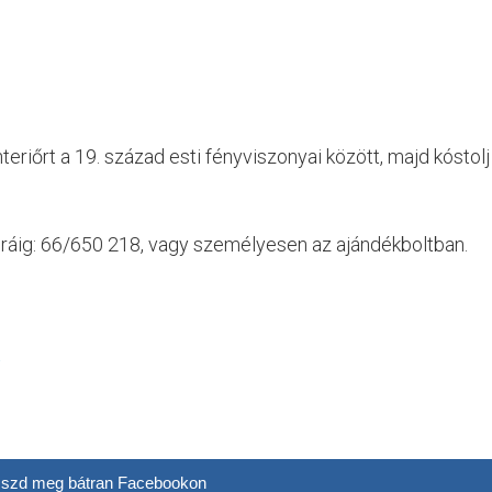
teriőrt a 19. század esti fényviszonyai között, majd kóstolj
 óráig: 66/650 218, vagy személyesen az ajándékboltban.
t
szd meg bátran Facebookon