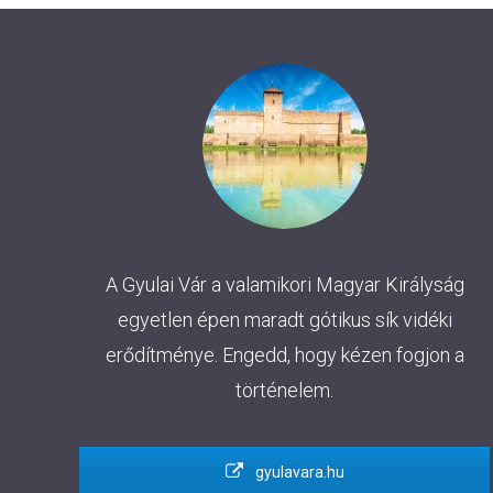
A Gyulai Vár a valamikori Magyar Királyság
egyetlen épen maradt gótikus sík vidéki
erődítménye. Engedd, hogy kézen fogjon a
történelem.
gyulavara.hu