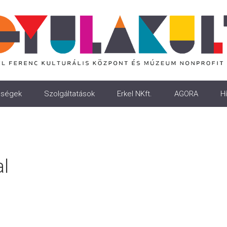
ségek
Szolgáltatások
Erkel NKft.
AGORA
Hí
l