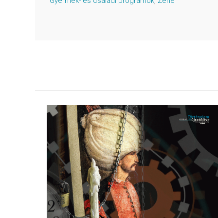
Gyermek- és családi programok
,
Zene