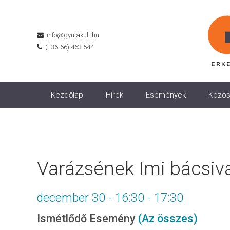
info@gyulakult.hu
(+36-66) 463 544
Kezdőlap
Hírek
Események
Közös
Varázsének Imi bácsiva
december 30 - 16:30
-
17:30
Ismétlődő Esemény
(Az összes)