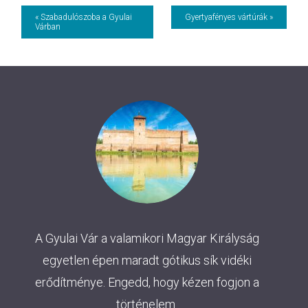
Event
« Szabadulószoba a Gyulai
Gyertyafényes vártúrák »
Várban
Navigation
A Gyulai Vár a valamikori Magyar Királyság
egyetlen épen maradt gótikus sík vidéki
erődítménye. Engedd, hogy kézen fogjon a
történelem.