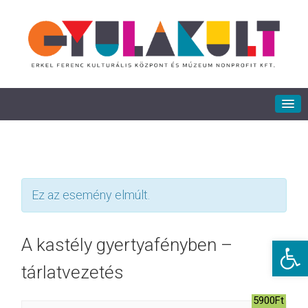
Ez az esemény elmúlt.
Eszkö
A kastély gyertyafényben –
tárlatvezetés
5900Ft