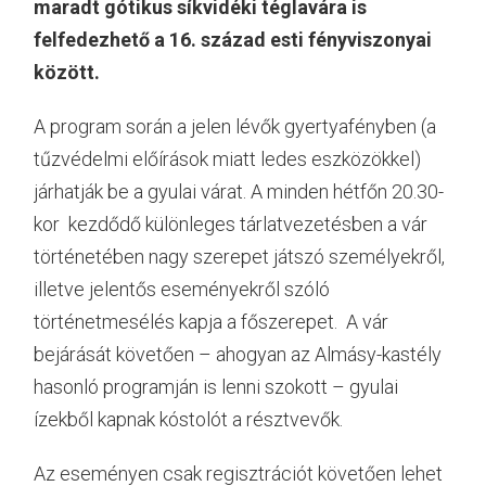
maradt gótikus síkvidéki téglavára is
felfedezhető a 16. század esti fényviszonyai
között.
A program során a jelen lévők gyertyafényben (a
tűzvédelmi előírások miatt ledes eszközökkel)
járhatják be a gyulai várat. A minden hétfőn 20.30-
kor kezdődő különleges tárlatvezetésben a vár
történetében nagy szerepet játszó személyekről,
illetve jelentős eseményekről szóló
történetmesélés kapja a főszerepet. A vár
bejárását követően – ahogyan az Almásy-kastély
hasonló programján is lenni szokott – gyulai
ízekből kapnak kóstolót a résztvevők.
Az eseményen csak regisztrációt követően lehet