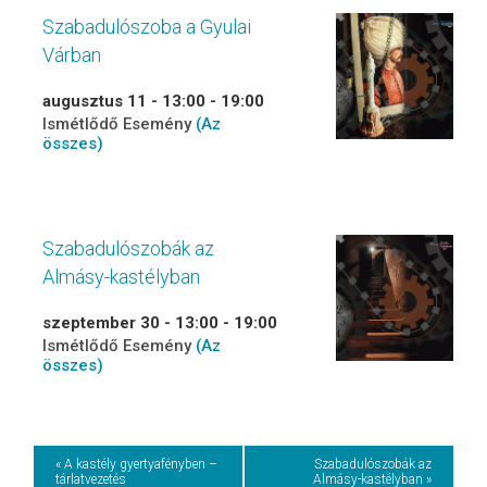
Szabadulószoba a Gyulai
Várban
augusztus 11 - 13:00
-
19:00
Ismétlődő Esemény
(Az
összes)
Szabadulószobák az
Almásy-kastélyban
szeptember 30 - 13:00
-
19:00
Ismétlődő Esemény
(Az
összes)
Event
« A kastély gyertyafényben –
Szabadulószobák az
tárlatvezetés
Almásy-kastélyban »