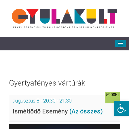
Gyertyafényes vártúrák
5900Ft
augusztus 8 - 20:30
-
21:30
Eszkö
Ismétlődő Esemény
(Az összes)