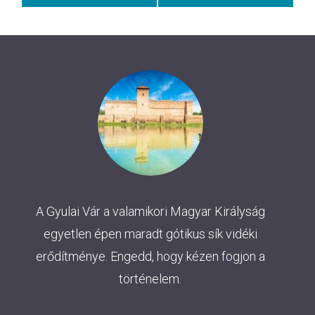
Navigation
A Gyulai Vár a valamikori Magyar Királyság
egyetlen épen maradt gótikus sík vidéki
erődítménye. Engedd, hogy kézen fogjon a
történelem.