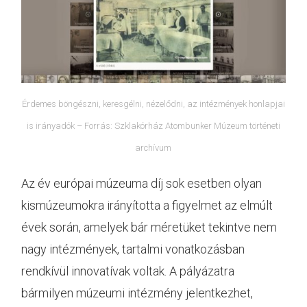
Érdemes böngészni, keresgélni, nézelődni, az intézmények honlapjai
is irányadók – Forrás: Szklakórház Atombunker Múzeum történeti
archívum
Az év európai múzeuma díj sok esetben olyan
kismúzeumokra irányította a figyelmet az elmúlt
évek során, amelyek bár méretüket tekintve nem
nagy intézmények, tartalmi vonatkozásban
rendkívül innovatívak voltak. A pályázatra
bármilyen múzeumi intézmény jelentkezhet,