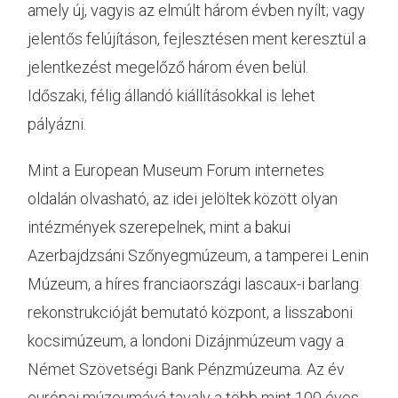
amely új, vagyis az elmúlt három évben nyílt; vagy
jelentős felújításon, fejlesztésen ment keresztül a
jelentkezést megelőző három éven belül.
Időszaki, félig állandó kiállításokkal is lehet
pályázni.
Mint a European Museum Forum internetes
oldalán olvasható, az idei jelöltek között olyan
intézmények szerepelnek, mint a bakui
Azerbajdzsáni Szőnyegmúzeum, a tamperei Lenin
Múzeum, a híres franciaországi lascaux-i barlang
rekonstrukcióját bemutató központ, a lisszaboni
kocsimúzeum, a londoni Dizájnmúzeum vagy a
Német Szövetségi Bank Pénzmúzeuma. Az év
európai múzeumává tavaly a több mint 100 éves,