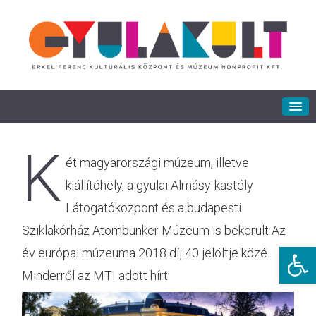
K
ét magyarországi múzeum, illetve
kiállítóhely, a gyulai Almásy-kastély
Látogatóközpont és a budapesti
Sziklakórház Atombunker Múzeum is bekerült Az
Eszkö
év európai múzeuma 2018 díj 40 jelöltje közé.
Minderről az MTI adott hírt.