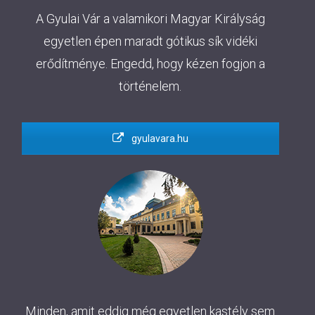
A Gyulai Vár a valamikori Magyar Királyság
egyetlen épen maradt gótikus sík vidéki
erődítménye. Engedd, hogy kézen fogjon a
történelem.
gyulavara.hu
Minden, amit eddig még egyetlen kastély sem