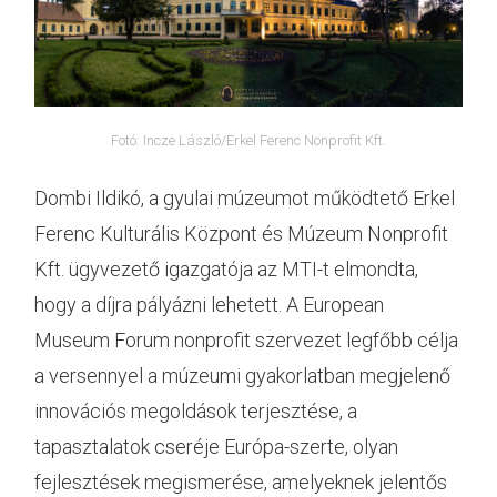
Fotó: Incze László/Erkel Ferenc Nonprofit Kft.
Dombi Ildikó, a gyulai múzeumot működtető Erkel
Ferenc Kulturális Központ és Múzeum Nonprofit
Kft. ügyvezető igazgatója az MTI-t elmondta,
hogy a díjra pályázni lehetett. A European
Museum Forum nonprofit szervezet legfőbb célja
a versennyel a múzeumi gyakorlatban megjelenő
innovációs megoldások terjesztése, a
tapasztalatok cseréje Európa-szerte, olyan
fejlesztések megismerése, amelyeknek jelentős