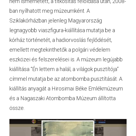
nem ismerhetett, a titkosítás feloldása után, 2008-
ban nyílhatott meg múzeumként. A
Sziklakórházban jelenleg Magyarország
legnagyobb viaszfigura-kiállítása mutatja be a
kórház történetét, a hadiorvoslás fejlődését,
emellett megtekinthetők a polgári védelem
eszközei és felszerelései is. A múzeum legújabb
kiállítása “Én lettem a halál, a világok pusztítója”
címmel mutatja be az atombomba pusztítását. A
kiállítás anyagát a Hirosimai Béke Emlékmúzeum
és a Nagaszaki Atombomba Múzeum állította
össze.