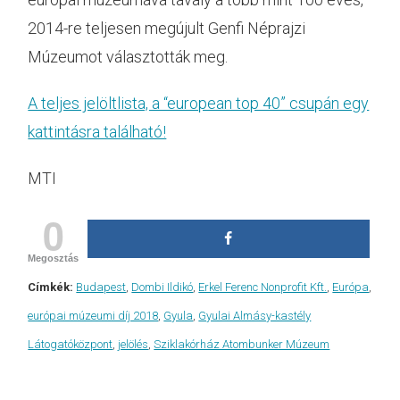
2014-re teljesen megújult Genfi Néprajzi
Múzeumot választották meg.
A teljes jelöltlista, a “european top 40” csupán egy
kattintásra található!
MTI
0
Megosztás
Címkék:
Budapest
,
Dombi Ildikó
,
Erkel Ferenc Nonprofit Kft.
,
Európa
,
európai múzeumi díj 2018
,
Gyula
,
Gyulai Almásy-kastély
Látogatóközpont
,
jelölés
,
Sziklakórház Atombunker Múzeum