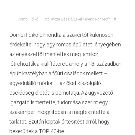
Dombi Ildikó – Fotó: Incze László/Erkel Ferenc Nonprofit Kft.
Dombi Ildikó elmondta a szakértőt különösen
érdekelte, hogy egy romos épületet lényegében
az enyészettől mentettek meg, amikor
létrehozták a kiállítóteret, amely a 18. században
épült kastélyban a főúri családok mellett –
egyedülálló módon – az őket kiszolgáló
cselédség életét is bemutatja. Az ügyvezető
igazgató ismertette, tudomása szerint egy
szakember inkognitóban is megtekintette a
tárlatot. Ezután kaptak értesítést arról, hogy
bekerültek a TOP 40-be.