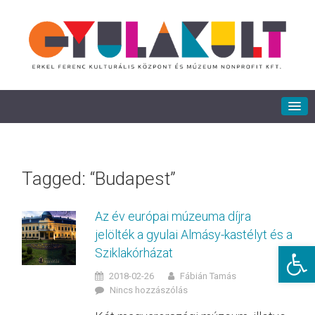
Tagged: “Budapest”
Az év európai múzeuma díjra
jelölték a gyulai Almásy-kastélyt és a
Eszkö
Sziklakórházat
2018-02-26
Fábián Tamás
Nincs hozzászólás