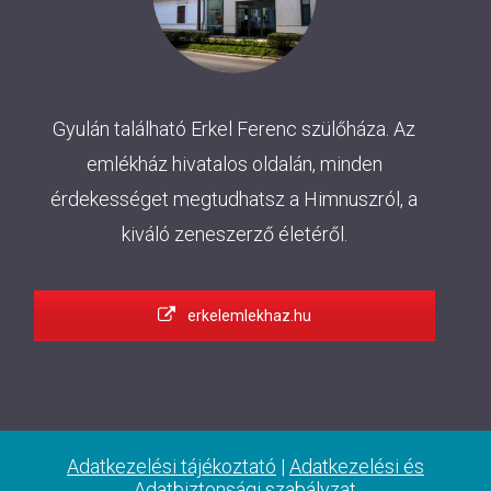
Gyulán található Erkel Ferenc szülőháza. Az
emlékház hivatalos oldalán, minden
érdekességet megtudhatsz a Himnuszról, a
kiváló zeneszerző életéről.
erkelemlekhaz.hu
Adatkezelési tájékoztató
|
Adatkezelési és
Adatbiztonsági szabályzat