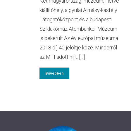
Két magyarországi múzeum, illetve
kiállítóhely, a gyulai Almásy-kastély
Látogatóközpont és a budapesti
Sziklakórház Atombunker Múzeum
is bekerült Az év európai múzeuma
2018 díj 40 jelöltje közé. Minderről
az MTI adott hírt. […]
Bővebben