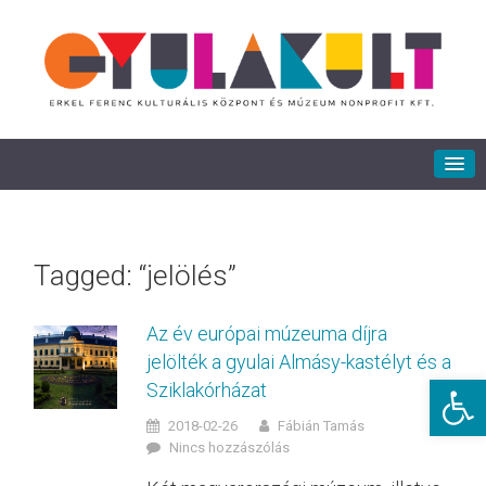
Tagged: “jelölés”
Az év európai múzeuma díjra
jelölték a gyulai Almásy-kastélyt és a
Eszkö
Sziklakórházat
2018-02-26
Fábián Tamás
Nincs hozzászólás