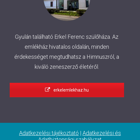
Gyulán található Erkel Ferenc szülőháza. Az
emlékház hivatalos oldalán, minden
érdekességet megtudhatsz a Himnuszról, a
kiváló zeneszerző életéről.
erkelemlekhaz.hu
Adatkezelési tájékoztató
|
Adatkezelési és
Adatbiztonsági szabályzat