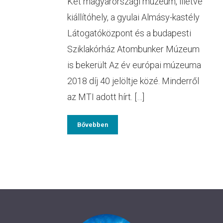
Két magyarországi múzeum, illetve
kiállítóhely, a gyulai Almásy-kastély
Látogatóközpont és a budapesti
Sziklakórház Atombunker Múzeum
is bekerült Az év európai múzeuma
2018 díj 40 jelöltje közé. Minderről
az MTI adott hírt. […]
Bővebben