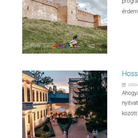
progra
érdemes
Hossz
2020-
Ahogya
nyitva
között a