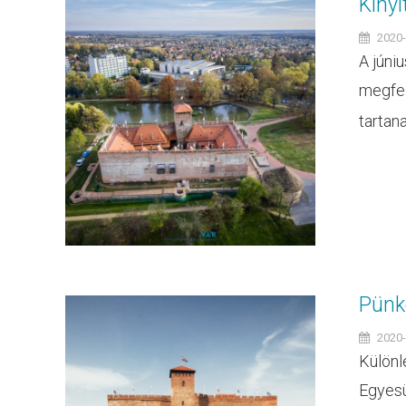
Kinyi
2020-
A júni
megfel
tartana
Pünkö
2020-
Különl
Egyesü