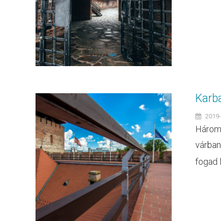
Karb
2019-
Három-
várban
fogad l