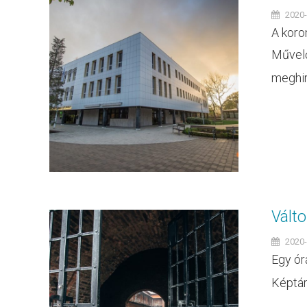
2020-
A koro
Művelő
meghird
Válto
2020-
Egy ór
Képtár.