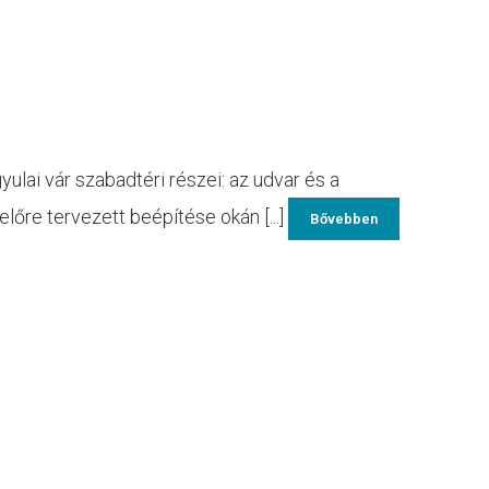
ulai vár szabadtéri részei: az udvar és a
lőre tervezett beépítése okán [...]
Bővebben