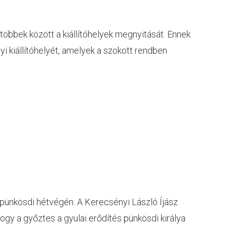
többek között a kiállítóhelyek megnyitását. Ennek
i kiállítóhelyét, amelyek a szokott rendben
a pünkösdi hétvégén. A Kerecsényi László Íjász
gy a győztes a gyulai erődítés pünkösdi királya