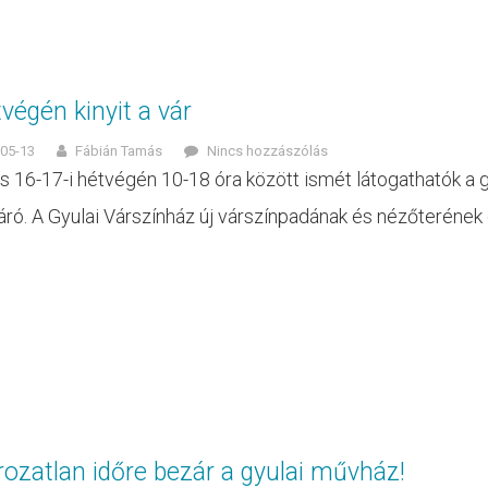
végén kinyit a vár
05-13
Fábián Tamás
Nincs hozzászólás
s 16-17-i hétvégén 10-18 óra között ismét látogathatók a gy
járó. A Gyulai Várszínház új várszínpadának és nézőterének e
ozatlan időre bezár a gyulai művház!