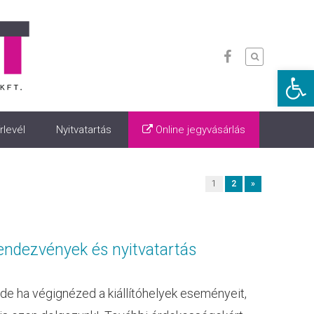
Eszkö
rlevél
Nyitvatartás
Online jegyvásárlás
1
2
»
endezvények és nyitvatartás
de ha végignézed a kiállítóhelyek eseményeit,