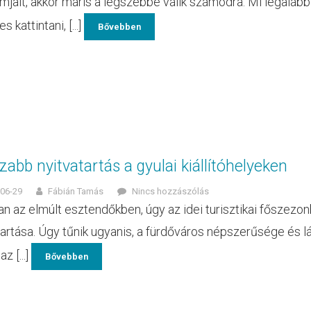
mjait, akkor máris a legszebbé válik számodra. Mi legalá
 kattintani, [...]
Bővebben
abb nyitvatartás a gyulai kiállítóhelyeken
06-29
Fábián Tamás
Nincs hozzászólás
n az elmúlt esztendőkben, úgy az idei turisztikai főszezonba
tartása. Úgy tűnik ugyanis, a fürdőváros népszerűsége és l
z [...]
Bővebben