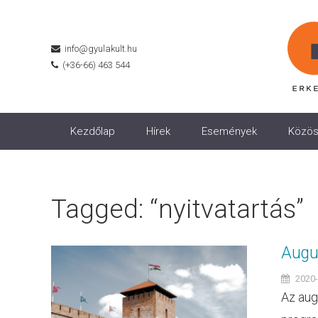
info@gyulakult.hu
(+36-66) 463 544
Kezdőlap
Hírek
Események
Közös
Tagged: “nyitvatartás”
Augu
2020-
Az aug