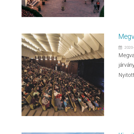
Megv
2020-
Megvan
járván
Nyitott