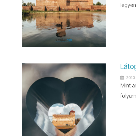
legyen. 
Láto
2020-
Mint ar
folyam