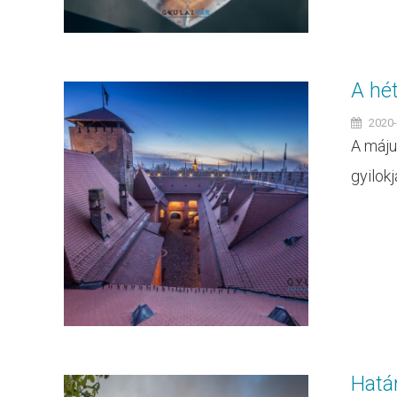
A hét
2020-
A máju
gyilok
Határ