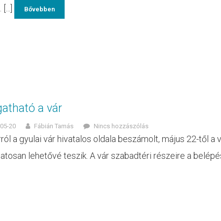
[...]
Bővebben
gatható a vár
05-20
Fábián Tamás
Nincs hozzászólás
ról a gyulai vár hivatalos oldala beszámolt, május 22-től a 
atosan lehetővé teszik. A vár szabadtéri részeire a belépést,