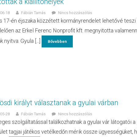
tottak a kiállítóhelyek
06-18
Fábián Tamás
Nincs hozzászólás
us 17-én éjszaka közzétett kormányrendelet lehetővé teszi 
elően az Erkel Ferenc Nonprofit kft. megnyitotta valamenny
k nyitva. Gyula [...]
Bővebben
sdi királyt választanak a gyulai várban
05-28
Fábián Tamás
Nincs hozzászólás
eges szolgáltatással találkozhatnak a gyulai vár látogatói 
let tagjai játékos vetélkedőn mérik össze ügyességüket, ho