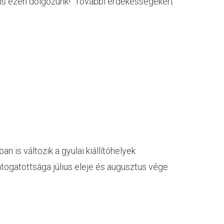
bbis ezen dolgozunk! További érdekességekért
n is változik a gyulai kiállítóhelyek
átogatottsága július eleje és augusztus vége