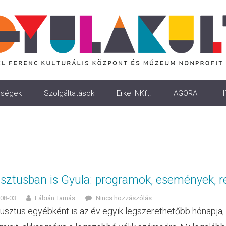
ségek
Szolgáltatások
Erkel NKft.
AGORA
Hí
sztusban is Gyula: programok, események, r
08-03
Fábián Tamás
Nincs hozzászólás
usztus egyébként is az év egyik legszerethetőbb hónapja, 