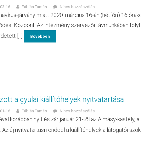
03-16
Fábián Tamás
Nincs hozzászólás
navírus-járvány miatt 2020. március 16-án (hétfőn) 16 órako
dési Központ. Az intézmény szervezői távmunkában folytatj
etett [...]
Bővebben
zott a gyulai kiállítóhelyek nyitvatartása
01-16
Fábián Tamás
Nincs hozzászólás
ával korábban nyit és zár január 21-től az Almásy-kastély, a
 Az új nyitvatartási renddel a kiállítóhelyek a látogatói szok