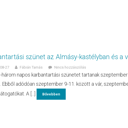
antartási szünet az Almásy-kastélyban és a 
08-27
Fábián Tamás
Nincs hozzászólás
három napos karbantartási szünetet tartanak szeptember
. Ebből adódóan szeptember 9-11. között a vár, szeptembe
átogatókat. A [...]
Bővebben