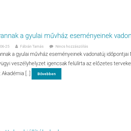
annak a gyulai művház eseményeinek vadona
06-25
Fábián Tamás
Nincs hozzászólás
nak a gyulai művház eseményeinek vadonatúj időpontjai N
yügyi veszélyhelyzet igencsak felülírta az előzetes terveke
 Akadémia [...]
Bővebben