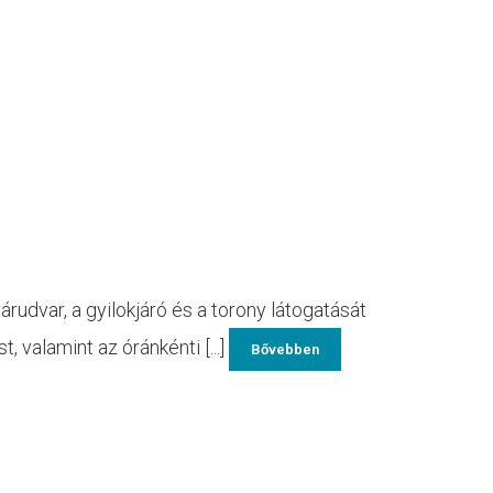
várudvar, a gyilokjáró és a torony látogatását
 valamint az óránkénti [...]
Bővebben