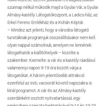
szünnap nélkül működik majd a Gyulai Vár, a Gyulai
Almásy-kastély Látogatóközpont, a Ladics-ház, az
Erkel Ferenc Emlékház és a Kohán Képtár.
– Mindez azt jelenti, hogy a városba látogató
turistáknak programjuk összeállításakor nem kell
olyan nappal számolniuk, amelyen ne lennének
látogathatók a kiállítóhelyek – közölte a
szakember. Kiemelte: a vár és a kastély ráadásul
valamennyi napon 9-19 óra között várja a
látogatókat. A három jelentősebb attrakció
ezenfelül az esti, vacsorát követő napszakra is
kínál programot. A vár és az Almásy-kastély
szerdánként osztott nyitvatartással, egy
napközbeni szieszta beiktatásával 9-14 és 19-23