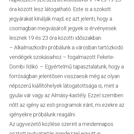
óra között lesz látogatható. Este is a szokott
jegyárakat kínálják majd; ez azt jelenti, hogy a
csomagban megvásárolt jegyek is érvényesek
lesznek 19 és 23 óra közötti időszakban.
– Alkalmazkodni próbálunk a városban tartózkodó
vendégek szokásaihoz – fogalmazott Fekete-
Dombi Ildikó. – Egyértelmű tapasztalatunk, hogy a
forróságban jelentősen visszaesik még az olyan
népszerű kiállítóhelyek látogatottsága is, mint a
gyulai vár vagy az Almásy-kastély. Ezzel szemben
nőtt az igény az esti programok iránt, mi ezekre az
igényekre próbálunk reagálni.
Az ügyvezető közlése szerint a mindennapos
osztott nyitvatartás mindezzel együtt is