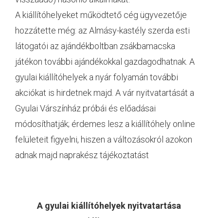
A kiállítóhelyeket működtető cég ügyvezetője
hozzátette még: az Almásy-kastély szerda esti
látogatói az ajándékboltban zsákbamacska
játékon további ajándékokkal gazdagodhatnak. A
gyulai kiállítóhelyek a nyár folyamán további
akciókat is hirdetnek majd. A vár nyitvatartását a
Gyulai Várszínház próbái és előadásai
módosíthatják; érdemes lesz a kiállítóhely online
felületeit figyelni, hiszen a változásokról azokon
adnak majd naprakész tájékoztatást
A gyulai kiállítóhelyek nyitvatartása