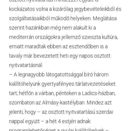
kockázatos volna a kizárólag jegybevételeikből és
szolgáltatásaikból működő helyeken. Meglátása
szerint hazánkban még nem alakult ki a
mediterrán országokra jellemző szieszta kultúra,
emiatt maradtak ebben az esztendőben is a
tavaly már bevezetett heti egy napos osztott
nyitvatartásnál.
– A legnagyobb látogatottsággal bíró három
kiállítóhelyünk gyertyafényes tárlatvezetéseket
tart; hétfőn a várban, pénteken a Ladics-házban,
szombaton az Almásy-kastélyban. Mindez azt
jelenti, hogy – az osztott nyitvatartású szerdai
nappal együtt – a hét 4 estjén adnak
programlehetőséget a gyulai kiállítóhelyek –