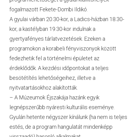
fogalmazott Fekete-Dombi Ildikó.
A gyulai várban 20.30-kor, a Ladics-házban 18.30-
kor, a kastélyban 19.30-kor indulnak a
gyertyafényes tárlatvezetések. Ezeken a
programokon a korabeli fényviszonyok között
fedezhetik fel a történelmi épületet az
érdeklődők. A kezdési időpontokat a teljes
besötétítés lehetőségeihez, illetve a
nyitvatartásokhoz alakították.
– A Múzeumok Éjszakája hazánk egyik
legnépszerűbb nyáresti kulturális eseménye.
Gyulán hetente négyszer kínálunk (ha nem is teljes
estés, de a program hangulatát mindenképp
visszaadó) hasonló alkalmakat.