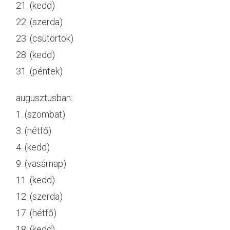
21. (kedd)
22. (szerda)
23. (csütörtök)
28. (kedd)
31. (péntek)
augusztusban:
1. ‎(szombat)
3. (hétfő)
4. (kedd)
9. (vasárnap)
11. (kedd)
12. (szerda)
17. (hétfő)
18. (kedd)