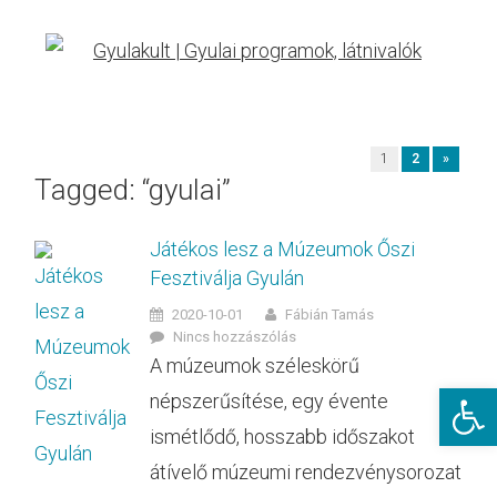
1
2
»
Tagged: “gyulai”
Játékos lesz a Múzeumok Őszi
Fesztiválja Gyulán
2020-10-01
Fábián Tamás
Nincs hozzászólás
A múzeumok széleskörű
Eszkö
népszerűsítése, egy évente
ismétlődő, hosszabb időszakot
átívelő múzeumi rendezvénysorozat