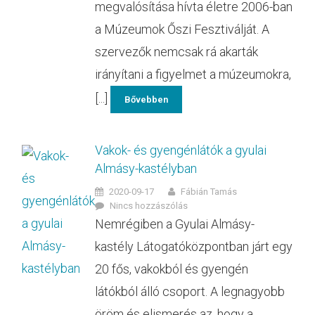
megvalósítása hívta életre 2006-ban
a Múzeumok Őszi Fesztiválját. A
szervezők nemcsak rá akarták
irányítani a figyelmet a múzeumokra,
[...]
Bővebben
Vakok- és gyengénlátók a gyulai
Almásy-kastélyban
2020-09-17
Fábián Tamás
Nincs hozzászólás
Nemrégiben a Gyulai Almásy-
kastély Látogatóközpontban járt egy
20 fős, vakokból és gyengén
látókból álló csoport. A legnagyobb
öröm és elismerés az, hogy a