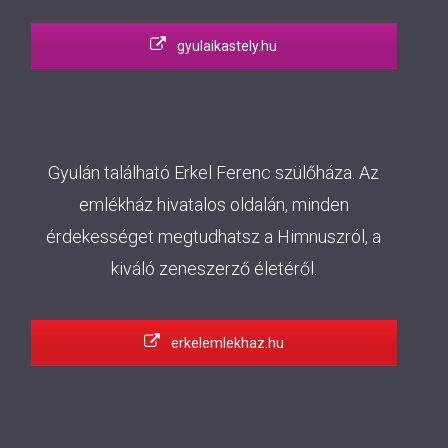
gyulaikastely.hu
Gyulán található Erkel Ferenc szülőháza. Az
emlékház hivatalos oldalán, minden
érdekességet megtudhatsz a Himnuszról, a
kiváló zeneszerző életéről.
erkelemlekhaz.hu