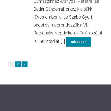
Dumaszínház Aranyosi Péterrel és
Badár Sándorral, érkezik a bükki
füves ember, alias Szabó Gyuri
bácsi és megrendezzük a VI.
Regionális Népdalkörök Találkozóját
is. Tekintsd át [...]
Bővebben
1
2
»