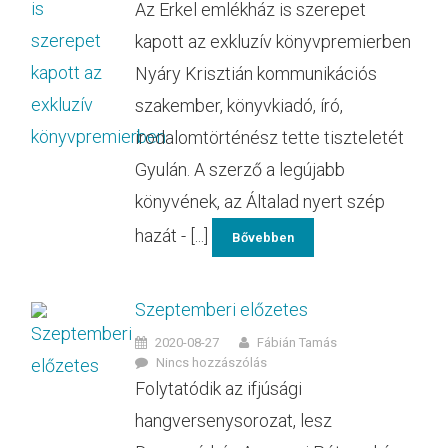
Az Erkel emlékház is szerepet
kapott az exkluzív könyvpremierben
Nyáry Krisztián kommunikációs
szakember, könyvkiadó, író,
irodalomtörténész tette tiszteletét
Gyulán. A szerző a legújabb
könyvének, az Általad nyert szép
hazát - [...]
Bővebben
Szeptemberi előzetes
2020-08-27
Fábián Tamás
Nincs hozzászólás
Folytatódik az ifjúsági
hangversenysorozat, lesz