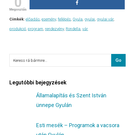
0
Megosztás
Címkék:
előadás
,
esemény
,
fellépés
,
Gyula
,
gyulai
,
gyulai vár
,
produkció
,
program
,
rendezvény
,
Rondella
,
vár
Legutóbbi bejegyzések
Államalapítás és Szent István
ünnepe Gyulán
Esti mesék – Programok a vacsora
után Gyulán