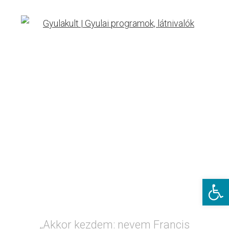
A
Eszkö
„Akkor kezdem: nevem Francis