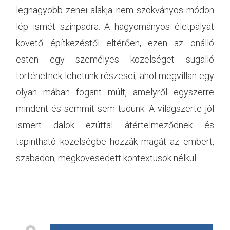
legnagyobb zenei alakja nem szokványos módon
lép ismét színpadra. A hagyományos életpályát
követő építkezéstől eltérően, ezen az önálló
esten egy személyes közelséget sugalló
történetnek lehetünk részesei, ahol megvillan egy
olyan mában fogant múlt, amelyről egyszerre
mindent és semmit sem tudunk. A világszerte jól
ismert dalok ezúttal átértelmeződnek és
tapintható közelségbe hozzák magát az embert,
szabadon, megkövesedett kontextusok nélkül.
érdemes kattintani