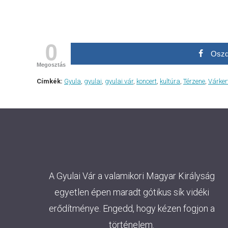
0
Oszd
Megosztás
Címkék:
Gyula
,
gyulai
,
gyulai vár
,
koncert
,
kultúra
,
Térzene
,
Várker
A Gyulai Vár a valamikori Magyar Királyság
egyetlen épen maradt gótikus sík vidéki
erődítménye. Engedd, hogy kézen fogjon a
történelem.