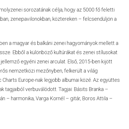
molyzenei sorozatának célja, hogy az 5000 fő feletti
kban, zenepavilonokban, köztereken – felcsendüljön a
ben a magyar és balkáni zenei hagyományok mellett a
e. Ebből a különböző kultúrákat és zenei stílusokat
jellemző egyéni zenei arculat. Első, 2015-ben kijött
erős nemzetközi mezőnyben, felkerült a világ
ic Charts Europe-nak legjobb albumai közé. Az együttes
k tagjaiból verbuválódott. Tagjai: Básits Branka –
 – harmonika, Varga Kornél – gitár, Boros Attila –