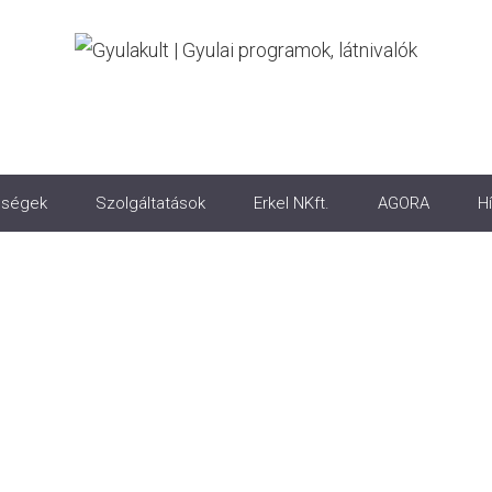
ségek
Szolgáltatások
Erkel NKft.
AGORA
Hí