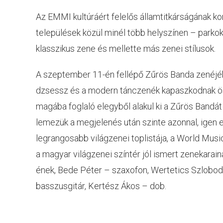
Az EMMI kultúráért felelős államtitkárságának ko
települések közül minél több helyszínen – parko
klasszikus zene és mellette más zenei stílusok.
A szeptember 11-én fellépő Zűrös Banda zenéjé
dzsessz és a modern tánczenék kapaszkodnak össz
magába foglaló elegyből alakul ki a Zűrös Bandát 
lemezük a megjelenés után szinte azonnal, igen 
legrangosabb világzenei toplistája, a World Mus
a magyar világzenei színtér jól ismert zenekaraina
ének, Bede Péter – szaxofon, Wertetics Szlobodán
basszusgitár, Kertész Ákos – dob.