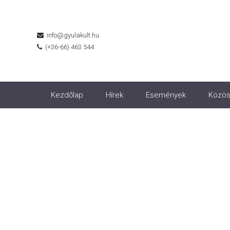
info@gyulakult.hu
(+36-66) 463 544
Kezdőlap
Hírek
Események
Közös
A