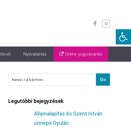
Eszkö
rlevél
Nyitvatartás
Online jegyvásárlás
Legutóbbi bejegyzések
Államalapítás és Szent István
ünnepe Gyulán