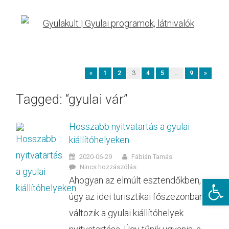
«
1
2
3
4
5
…
9
»
Tagged: “gyulai vár”
Hosszabb nyitvatartás a gyulai
kiállítóhelyeken
2020-06-29
Fábián Tamás
Nincs hozzászólás
Eszkö
Ahogyan az elmúlt esztendőkben,
úgy az idei turisztikai főszezonban is
változik a gyulai kiállítóhelyek