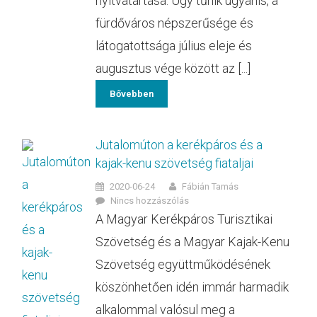
nyitvatartása. Úgy tűnik ugyanis, a
fürdőváros népszerűsége és
látogatottsága július eleje és
augusztus vége között az [...]
Bővebben
Jutalomúton a kerékpáros és a
kajak-kenu szövetség fiataljai
2020-06-24
Fábián Tamás
Nincs hozzászólás
A Magyar Kerékpáros Turisztikai
Szövetség és a Magyar Kajak-Kenu
Szövetség együttműködésének
köszönhetően idén immár harmadik
alkalommal valósul meg a