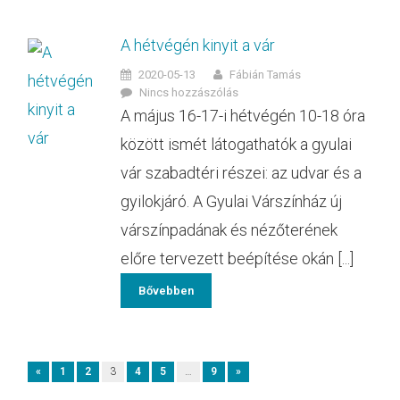
A hétvégén kinyit a vár
2020-05-13
Fábián Tamás
Nincs hozzászólás
A május 16-17-i hétvégén 10-18 óra
között ismét látogathatók a gyulai
vár szabadtéri részei: az udvar és a
gyilokjáró. A Gyulai Várszínház új
várszínpadának és nézőterének
előre tervezett beépítése okán [...]
Bővebben
«
1
2
3
4
5
…
9
»