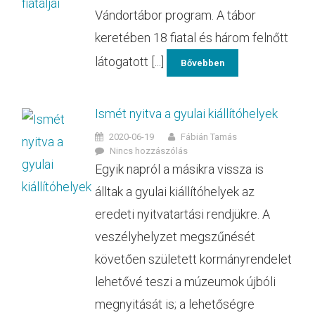
Vándortábor program. A tábor
keretében 18 fiatal és három felnőtt
látogatott [...]
Bővebben
Ismét nyitva a gyulai kiállítóhelyek
2020-06-19
Fábián Tamás
Nincs hozzászólás
Egyik napról a másikra vissza is
álltak a gyulai kiállítóhelyek az
eredeti nyitvatartási rendjükre. A
veszélyhelyzet megszűnését
követően született kormányrendelet
lehetővé teszi a múzeumok újbóli
megnyitását is; a lehetőségre