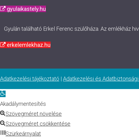
gyulaikastely.hu
Gyulán található Erkel Ferenc szülőháza. Az emlékház hi
erkelemlekhaz.hu
Adatkezelési tájékoztató
|
Adatkezelési és Adatbiztonsági
Eszköztár
megnyitása
Akadálymentesítés
Szövegméret növelése
Szövegméret csökkentése
Szürkeárnyalat