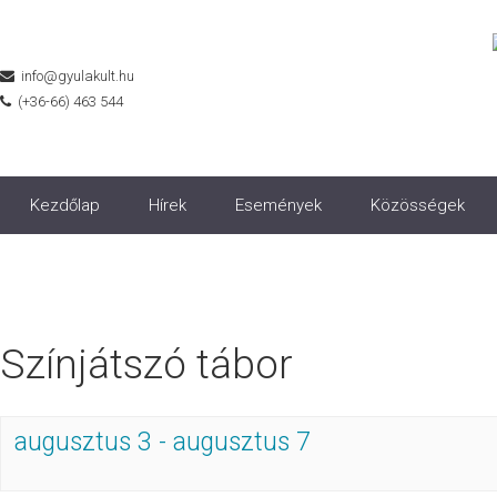
info@gyulakult.hu
(+36-66) 463 544
Kezdőlap
Hírek
Események
Közösségek
Színjátszó tábor
augusztus 3
-
augusztus 7