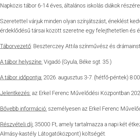
Napközis tábor 6-14 éves, általános iskolás diákok részére
Szeretettel várjuk minden olyan színjátszást, éneklést ke
érdeklődésű társai között szeretne egy felejthetetlen és 
Táborvezető
: Beszterczey Attila színművész és drámainst
A tábor helyszíne:
Vigadó (Gyula, Béke sgt. 35.)
A tábor időpontja:
2026. augusztus 3-7. (hétfő-péntek) 8.0
Jelentkezés:
az Erkel Ferenc Művelődési Központban 2026. j
Bővebb információ:
személyesen az Erkel Ferenc Művelő
Részvételi díj:
35000 Ft, amely tartalmazza a napi két étkezé
Almásy-kastély Látogatóközpont) költségét.