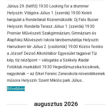
Június 29. (hétfő) 19.30 Looking for a drummer
Helyszín: Világóra Július 1. (szerda) 19.00 Keleti
hangulat a Rondellánál Közreműködik: Dj Fats Busier
Helyszín: Rondella Terasz Július 1. (szerda) 19.30
Premier Művészeti Szakgimnázium, Gimnázium és
Alapfokú Művészeti Iskola táncbemutatója Helyszín:
Harruckern tér Július 2. (csütörtök) 19.00 Közös festés
a József Dezső Alkotótábor Egyesület tagjaival Tíz
kép, tíz nézőpont – válogatás a Székely Aladár
Fotóklub munkáiból 19.30 Hegedűmuzsika kicsiknek,
nagyoknak – az Erkel Ferenc Zeneiskola növendékeinek
műsora Helyszín: Szent Miklós park Július…
Bővebben
augusztus 2026