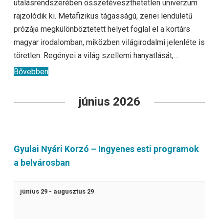
utalásrendszerében összetéveszthetetlen univerzum
rajzolódik ki. Metafizikus tágasságú, zenei lendületű
prózája megkülönböztetett helyet foglal el a kortárs
magyar irodalomban, miközben világirodalmi jelenléte is
töretlen. Regényei a világ szellemi hanyatlását,…
Bővebben
június 2026
Gyulai Nyári Korzó – Ingyenes esti programok
a belvárosban
június 29
-
augusztus 29