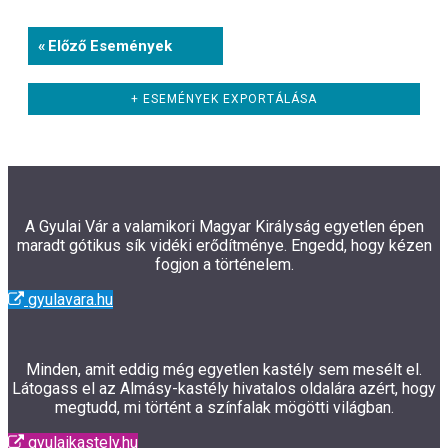
Események
«
Előző Események
List
Navigation
+ ESEMÉNYEK EXPORTÁLÁSA
A Gyulai Vár a valamikori Magyar Királyság egyetlen épen
maradt gótikus sík vidéki erődítménye. Engedd, hogy kézen
fogjon a történelem.
gyulavara.hu
Minden, amit eddig még egyetlen kastély sem mesélt el.
Látogass el az Almásy-kastély hivatalos oldalára azért, hogy
megtudd, mi történt a színfalak mögötti világban.
gyulaikastely.hu