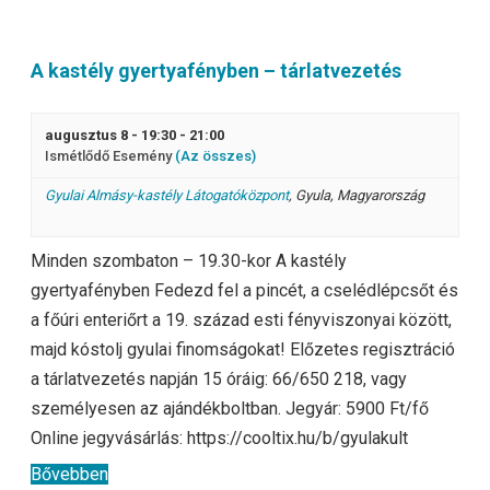
A kastély gyertyafényben – tárlatvezetés
augusztus 8 - 19:30
-
21:00
Ismétlődő Esemény
(Az összes)
Gyulai Almásy-kastély Látogatóközpont
,
Gyula
,
Magyarország
Minden szombaton – 19.30-kor A kastély
5
gyertyafényben Fedezd fel a pincét, a cselédlépcsőt és
a főúri enteriőrt a 19. század esti fényviszonyai között,
majd kóstolj gyulai finomságokat! Előzetes regisztráció
a tárlatvezetés napján 15 óráig: 66/650 218, vagy
személyesen az ajándékboltban. Jegyár: 5900 Ft/fő
Online jegyvásárlás: https://cooltix.hu/b/gyulakult
Bővebben