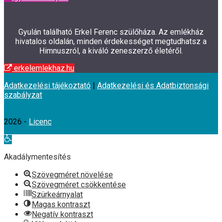
Gyulán található Erkel Ferenc szülőháza. Az emlékház
hivatalos oldalán, minden érdekességet megtudhatsz a
Himnuszról, a kiváló zeneszerző életéről.
erkelemlekhaz.hu
Adatkezelési tájékoztató
|
Adatkezelési és Adatbiztonsági
szabályzat
2026 -
Licenc
Eszköztár
megnyitása
Akadálymentesítés
Szövegméret növelése
Szövegméret csökkentése
Szürkeárnyalat
Magas kontraszt
Negatív kontraszt