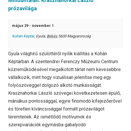
Minduntalan. Krasznahorkai László
prózavilága
május 29
-
november 1
Kohán Képtár
,
Gyula
,
Békés
5600
Magyarország
Gyula világhírű szülöttéről nyílik kiállítás a Kohán
Képtárban. A szentendrei Ferenczy Múzeumi Centrum
közreműködésével megalkotott tárlat nem kevesebbre
vállalkozik, mint hogy vizuálisan jelenítse meg egy
folyószöveggel dolgozó alkotó munkásságát.
Krasznahorkai László szövegei következetesen épülő,
mániákus pontossággal, egyre finomodó kifejezőerővel
és töretlen kíváncsisággal formált prózavilágot
teremtenek. Az ismétlődő motívumok és
szerepvariációk egymásba gabalyodó