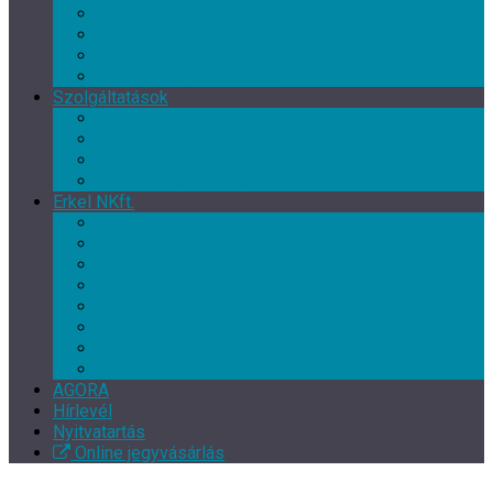
Művészeti csoport
Tánc klub
Képzőművészeti csoport
Népművészeti csoport
Szolgáltatások
Terembérlés
Múzeumpedagógia
Vendéglátás
Múzeum- és ajándékbolt
Erkel NKft.
Rólunk
Munkatársak
Közérdekű adatok
Kapcsolat
EFOP-3.7.3-16-2017-00139
EFOP-3.3.2-16-2016-00246
Szakmai beszámoló – XI. Gyulai Végvári Napok
TOP-5.3.1-16-BS1-2017-00010
AGORA
Hírlevél
Nyitvatartás
Online jegyvásárlás