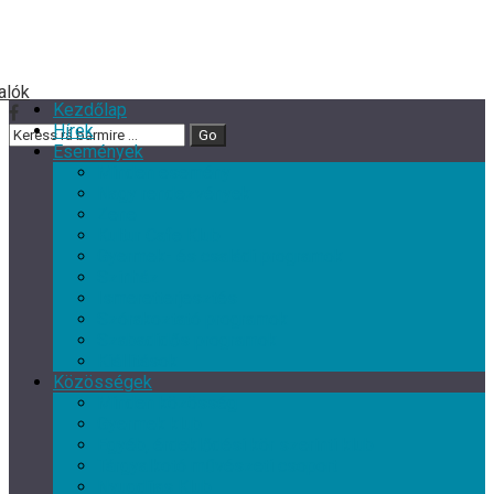
Kezdőlap
Hírek
Események
Minden esemény
Nagy rendezvények
Zene
Kultur Cafe Klub
Gyermek- és családi programok
Színház
Ismeretterjesztés
Szórakoztató programok
Szabadidős programok
Kiállítások
Közösségek
Minden közösség
Gyermek klub
Egyéb, érdeklődési kör szerinti klub
Tárgyalkotó művészeti csoport
Nyugdíjas Klub