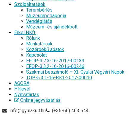
Szolgáltatások
Terembérlés
Múzeumpedagógia
Vendéglátás
Múzeum- és ajándékbolt
Erkel NKft.
Rólunk
Munkatársak
Közérdekű adatok
Kapcsolat
EFOP-3.7.3-16-2017-00139
EFOP-3.3.2-16-2016-00246
Szakmai beszámoló – XI. Gyulai Végvári Napok
TOP-5.3.1-16-BS1-2017-00010
AGORA
Hírlevél
Nyitvatartás
Online jegyvásárlás
info@gyulakult.hu
(+36-66) 463 544