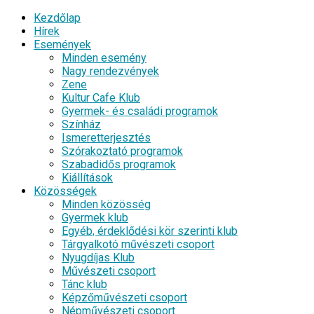
Kezdőlap
Hírek
Események
Minden esemény
Nagy rendezvények
Zene
Kultur Cafe Klub
Gyermek- és családi programok
Színház
Ismeretterjesztés
Szórakoztató programok
Szabadidős programok
Kiállítások
Közösségek
Minden közösség
Gyermek klub
Egyéb, érdeklődési kör szerinti klub
Tárgyalkotó művészeti csoport
Nyugdíjas Klub
Művészeti csoport
Tánc klub
Képzőművészeti csoport
Népművészeti csoport