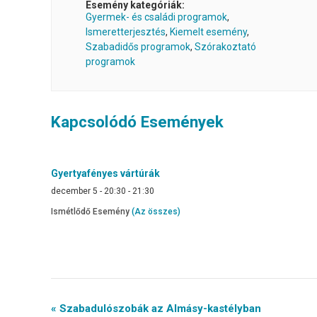
Esemény kategóriák:
Gyermek- és családi programok
,
Ismeretterjesztés
,
Kiemelt esemény
,
Szabadidős programok
,
Szórakoztató
programok
Kapcsolódó Események
Gyertyafényes vártúrák
december 5 - 20:30
-
21:30
Ismétlődő Esemény
(Az összes)
Event
« Szabadulószobák az Almásy-kastélyban