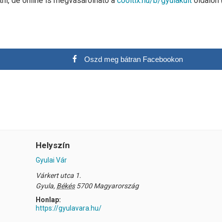
etni, de online is megvásárolható a
cooltix.hu/b/gyulakult
oldalon 
Oszd meg bátran Facebookon
Helyszín
Gyulai Vár
Várkert utca 1.
Gyula
,
Békés
5700
Magyarország
Honlap:
https://gyulavara.hu/