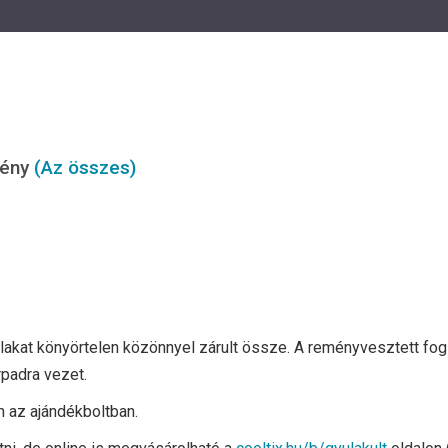
mény
(Az összes)
 lakat könyörtelen közönnyel zárult össze. A reményvesztett fo
rpadra vezet.
 az ajándékboltban.