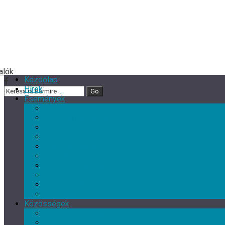
Kezdőlap
Hírek
Események
Minden esemény
Nagy rendezvények
Zene
Kultur Cafe Klub
Gyermek- és családi programok
Színház
Ismeretterjesztés
Szórakoztató programok
Szabadidős programok
Kiállítások
Közösségek
Minden közösség
Gyermek klub