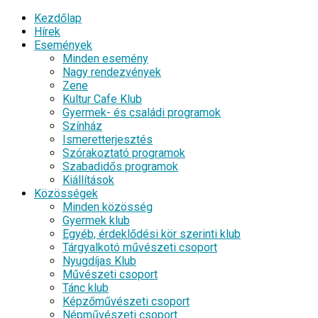
Kezdőlap
Hírek
Események
Minden esemény
Nagy rendezvények
Zene
Kultur Cafe Klub
Gyermek- és családi programok
Színház
Ismeretterjesztés
Szórakoztató programok
Szabadidős programok
Kiállítások
Közösségek
Minden közösség
Gyermek klub
Egyéb, érdeklődési kör szerinti klub
Tárgyalkotó művészeti csoport
Nyugdíjas Klub
Művészeti csoport
Tánc klub
Képzőművészeti csoport
Népművészeti csoport