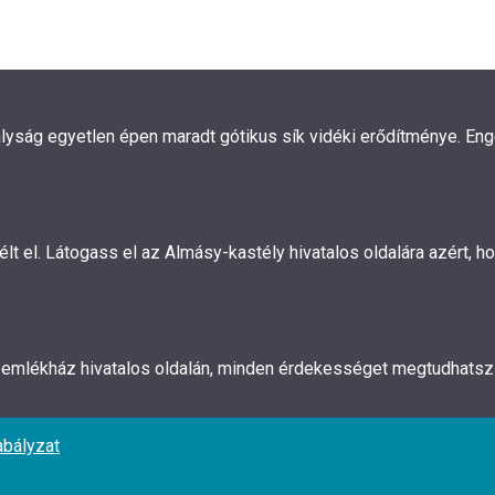
ályság egyetlen épen maradt gótikus sík vidéki erődítménye. En
 el. Látogass el az Almásy-kastély hivatalos oldalára azért, hog
z emlékház hivatalos oldalán, minden érdekességet megtudhatsz 
abályzat