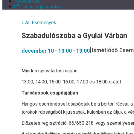
Nyitvatartás
Online jegyvásárlás
« All Események
Szabadulószoba a Gyulai Várban
|
Ismétlődő Ese
december 10 - 13:00
-
19:00
Minden nyitvatartási napon
13.00, 14.00, 15.00, 16.00, 17.00 és 18.00 órától
Turbánosok csapdájában
Hangos csörrenéssel csapódtak be a börtön rácsai, a
törökök rabságából kijussanak, különben az útjuk a vé
Előzetes regisztráció: 66/650 218, vagy személyesen