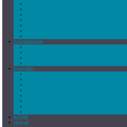
Egyéb, érdeklődési kör szerinti klub
Tárgyalkotó művészeti csoport
Nyugdíjas Klub
Művészeti csoport
Tánc klub
Képzőművészeti csoport
Népművészeti csoport
Szolgáltatások
Terembérlés
Múzeumpedagógia
Vendéglátás
Múzeum- és ajándékbolt
Erkel NKft.
Rólunk
Munkatársak
Közérdekű adatok
Kapcsolat
EFOP-3.7.3-16-2017-00139
EFOP-3.3.2-16-2016-00246
Szakmai beszámoló – XI. Gyulai Végvári Napok
TOP-5.3.1-16-BS1-2017-00010
AGORA
Hírlevél