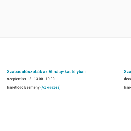
Szabadulószobák az Almásy-kastélyban
Sza
szeptember 12 - 13:00
-
19:00
dece
Ismétlődő Esemény
(Az összes)
Ism