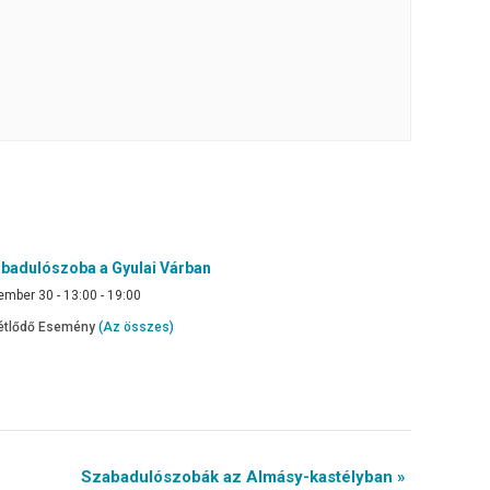
badulószoba a Gyulai Várban
mber 30 - 13:00
-
19:00
étlődő Esemény
(Az összes)
Szabadulószobák az Almásy-kastélyban »