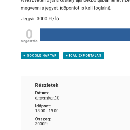
A részvételi díjat a kastély ajándékboltjában lehet fiz
megvenni a jegyet, időpontot is kell foglalni).
Jegyár: 3000 Ft/fő
0
Megosztás
+ GOOGLE NAPTÁR
+ ICAL EXPORTÁLÁS
Részletek
Dátum:
december 10
Időpont:
13:00 - 19:00
Összeg:
3000Ft