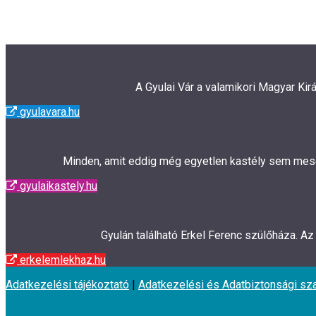
Navigation
A Gyulai Vár a valamikori Magyar Kir
gyulavara.hu
Minden, amit eddig még egyetlen kastély sem mesélt
gyulaikastely.hu
Gyulán található Erkel Ferenc szülőháza. A
erkelemlekhaz.hu
Adatkezelési tájékoztató
|
Adatkezelési és Adatbiztonsági sz