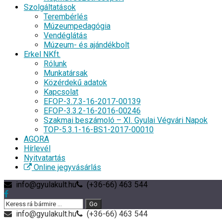
Szolgáltatások
Terembérlés
Múzeumpedagógia
Vendéglátás
Múzeum- és ajándékbolt
Erkel NKft.
Rólunk
Munkatársak
Közérdekű adatok
Kapcsolat
EFOP-3.7.3-16-2017-00139
EFOP-3.3.2-16-2016-00246
Szakmai beszámoló – XI. Gyulai Végvári Napok
TOP-5.3.1-16-BS1-2017-00010
AGORA
Hírlevél
Nyitvatartás
Online jegyvásárlás
info@gyulakult.hu
(+36-66) 463 544
info@gyulakult.hu
(+36-66) 463 544