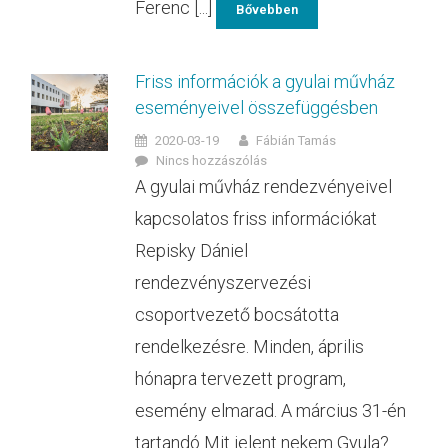
Ferenc [...]
Bővebben
Friss információk a gyulai művház
eseményeivel összefüggésben
2020-03-19
Fábián Tamás
Nincs hozzászólás
A gyulai művház rendezvényeivel
kapcsolatos friss információkat
Repisky Dániel
rendezvényszervezési
csoportvezető bocsátotta
rendelkezésre. Minden, április
hónapra tervezett program,
esemény elmarad. A március 31-én
tartandó Mit jelent nekem Gyula?