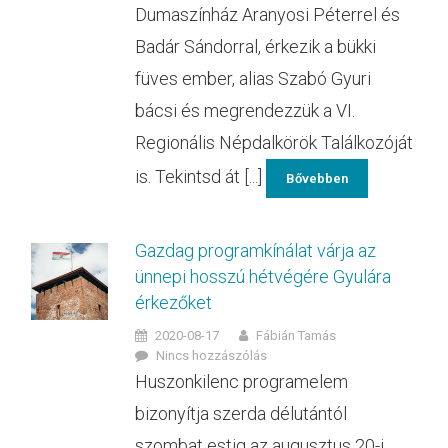
Dumaszínház Aranyosi Péterrel és
Badár Sándorral, érkezik a bükki
füves ember, alias Szabó Gyuri
bácsi és megrendezzük a VI.
Regionális Népdalkörök Találkozóját
is. Tekintsd át [...]
Bővebben
Gazdag programkínálat várja az
ünnepi hosszú hétvégére Gyulára
érkezőket
2020-08-17
Fábián Tamás
Nincs hozzászólás
Huszonkilenc programelem
bizonyítja szerda délutántól
szombat estig az augusztus 20-i