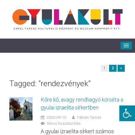
1
2
»
Tagged: “rendezvények”
Kőre kő, avagy rendhagyó körséta a
Eszkö
gyulai izraelita sírkertben
2020-09-15
Fábián Tamás
Nincs hozzászólás
A gyulai izraelita sírkert számos