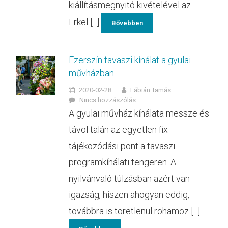
kiállításmegnyitó kivételével az
Erkel [...]
Bővebben
Ezerszín tavaszi kínálat a gyulai
művházban
2020-02-28
Fábián Tamás
Nincs hozzászólás
A gyulai művház kínálata messze és
távol talán az egyetlen fix
tájékozódási pont a tavaszi
programkínálati tengeren. A
nyilvánvaló túlzásban azért van
igazság, hiszen ahogyan eddig,
továbbra is töretlenül rohamoz [...]