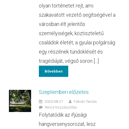
olyan történetet rejt, ami
szakavatott vezető segítségével a
városban élt jelentős
személyiségek, köztiszteletű
családok életét, a gyulai polgárság
egy részének tündöklését és
tragédiáját, végső soron [...]
Bővebben
Szeptemberi előzetes
2020-08-27
Fábián Tamás
Nincs hozzászólás
Folytatódik az ifjúsági
hangversenysorozat, lesz