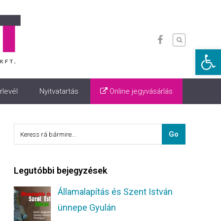
Eszkö
rlevél
Nyitvatartás
Online jegyvásárlás
Legutóbbi bejegyzések
Államalapítás és Szent István
ünnepe Gyulán