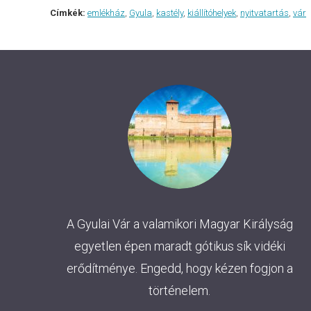
Címkék:
emlékház
,
Gyula
,
kastély
,
kiállítóhelyek
,
nyitvatartás
,
vár
A Gyulai Vár a valamikori Magyar Királyság
egyetlen épen maradt gótikus sík vidéki
erődítménye. Engedd, hogy kézen fogjon a
történelem.