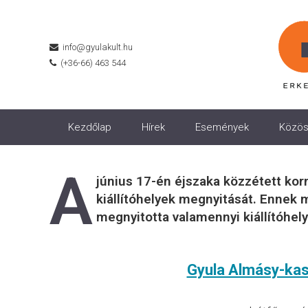
info@gyulakult.hu
(+36-66) 463 544
Kezdőlap
Hírek
Események
Közös
A
június 17-én éjszaka közzétett kor
kiállítóhelyek megnyitását. Ennek m
megnyitotta valamennyi kiállítóhely
Gyula Almásy-kas