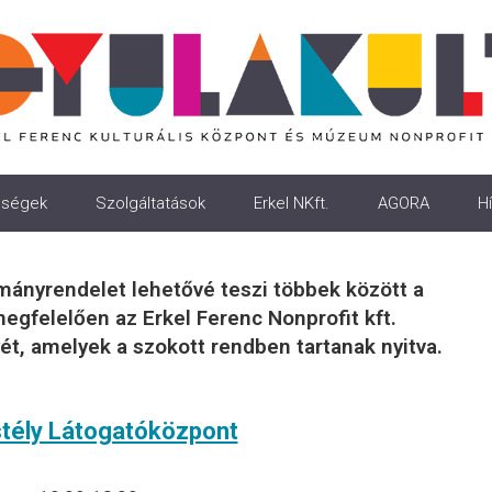
ségek
Szolgáltatások
Erkel NKft.
AGORA
Hí
mányrendelet lehetővé teszi többek között a
egfelelően az Erkel Ferenc Nonprofit kft.
ét, amelyek a szokott rendben tartanak nyitva.
tély Látogatóközpont