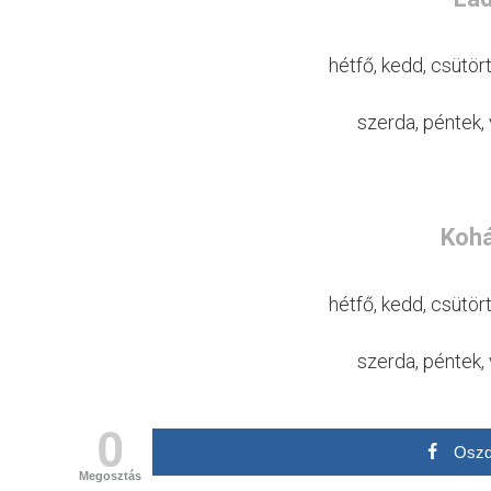
hétfő, kedd, csütö
szerda, péntek,
Kohá
hétfő, kedd, csütö
szerda, péntek,
0
Oszd
Megosztás