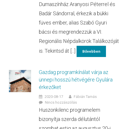
Dumaszínház Aranyosi Péterrel és
Badár Sándorral, érkezik a bükki
füves ember, alias Szabó Gyuri
bácsi és megrendezzük a VI.
Regionális Népdalkörök Találkozóját
is. Tekintsd át [...]
Bővebben
Gazdag programkínálat várja az
ünnepi hosszú hétvégére Gyulára
érkezőket
2020-08-17
Fábián Tamás
Nincs hozzászólás
Huszonkilenc programelem
bizonyítja szerda délutántól
szombat estig az augusztus 20-i