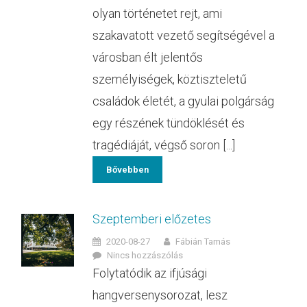
olyan történetet rejt, ami
szakavatott vezető segítségével a
városban élt jelentős
személyiségek, köztiszteletű
családok életét, a gyulai polgárság
egy részének tündöklését és
tragédiáját, végső soron [...]
Bővebben
Szeptemberi előzetes
2020-08-27
Fábián Tamás
Nincs hozzászólás
Folytatódik az ifjúsági
hangversenysorozat, lesz