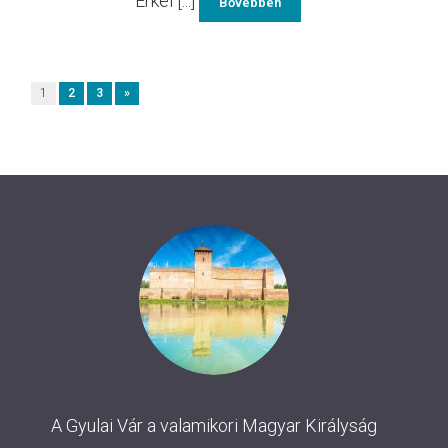
Erkel [...]
Bővebben
1
2
3
»
A Gyulai Vár a valamikori Magyar Királyság