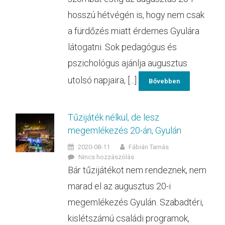
hosszú hétvégén is, hogy nem csak
a fürdőzés miatt érdemes Gyulára
látogatni. Sok pedagógus és
pszichológus ajánlja augusztus
utolsó napjaira, [...]
Bővebben
Tűzijáték nélkül, de lesz
megemlékezés 20-án, Gyulán
2020-08-11
Fábián Tamás
Nincs hozzászólás
Bár tűzijátékot nem rendeznek, nem
marad el az augusztus 20-i
megemlékezés Gyulán. Szabadtéri,
kislétszámú családi programok,