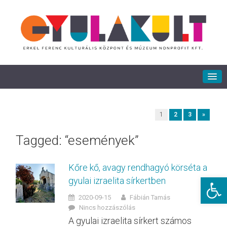
1
2
3
»
Tagged: “események”
Kőre kő, avagy rendhagyó körséta a
Eszkö
gyulai izraelita sírkertben
2020-09-15
Fábián Tamás
Nincs hozzászólás
A gyulai izraelita sírkert számos