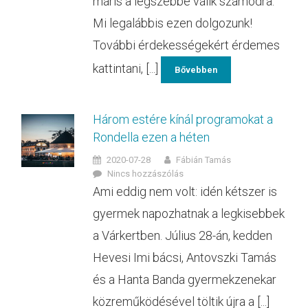
máris a legszebbé válik számodra.
Mi legalábbis ezen dolgozunk!
További érdekességekért érdemes
kattintani, [...]
Bővebben
Három estére kínál programokat a
Rondella ezen a héten
2020-07-28
Fábián Tamás
Nincs hozzászólás
Ami eddig nem volt: idén kétszer is
gyermek napozhatnak a legkisebbek
a Várkertben. Július 28-án, kedden
Hevesi Imi bácsi, Antovszki Tamás
és a Hanta Banda gyermekzenekar
közreműködésével töltik újra a [...]