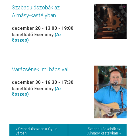
Szabadulószobák az
Almásy-kastélyban
december 20 - 13:00
-
19:00
Ismétlődő Esemény
(Az
összes)
Varázsének Imi bácsival
december 30 - 16:30
-
17:30
Ismétlődő Esemény
(Az
összes)
Event
« Szabadulószoba a Gyulai
Szabadulószobák az
Várban
Almásy-kastélyban »
Navigation