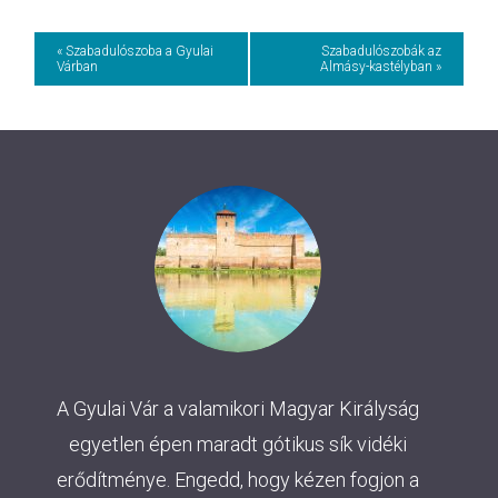
Event
« Szabadulószoba a Gyulai
Szabadulószobák az
Várban
Almásy-kastélyban »
Navigation
A Gyulai Vár a valamikori Magyar Királyság
egyetlen épen maradt gótikus sík vidéki
erődítménye. Engedd, hogy kézen fogjon a